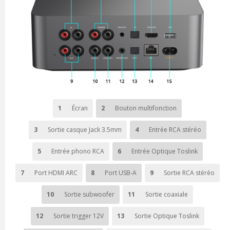
1
Écran
2
Bouton multifonction
3
Sortie casque Jack 3.5mm
4
Entrée RCA stéréo
5
Entrée phono RCA
6
Entrée Optique Toslink
7
Port HDMI ARC
8
Port USB-A
9
Sortie RCA stéréo
10
Sortie subwoofer
11
Sortie coaxiale
12
Sortie trigger 12V
13
Sortie Optique Toslink