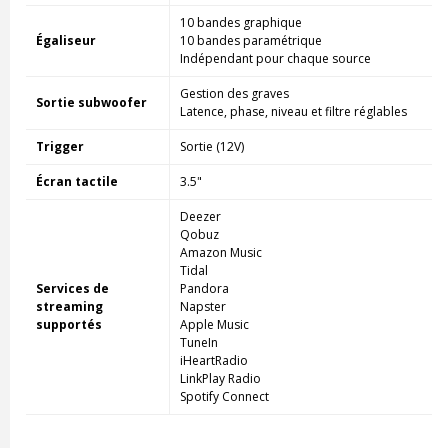
10 bandes graphique
Égaliseur
10 bandes paramétrique
Indépendant pour chaque source
Gestion des graves
Sortie subwoofer
Latence, phase, niveau et filtre réglables
Trigger
Sortie (12V)
Écran tactile
3.5"
Deezer
Qobuz
Amazon Music
Tidal
Services de
Pandora
streaming
Napster
supportés
Apple Music
TuneIn
iHeartRadio
LinkPlay Radio
Spotify Connect