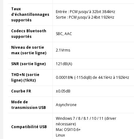
Taux
Entrée : PCM jusqu'à 32bit 384kHz
d'échantillonnages
Sortie : PCM jusqu'à 24bit 192kHz
supportés
Codecs Bluetooth
SBC, AAC
supportés
Niveau de sortie
2.1Vrms
max (sortie ligne)
SNR (sortie ligne)
121dB(A)
THD+N (sortie
0.00018% (-115dqB) de 44.1kHz à 192kHz
ligne) (1kHz)
Courbe FR
±0.05dB
Mode de
Asynchrone
transmission USB
Windows 7 / 8 / 8.1 / 10 / 11 (driver
nécessaire)
Compatibilité USB
Mac OSX10.6+
Linux