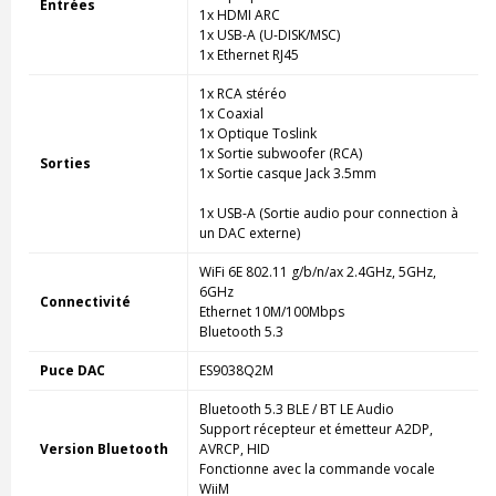
Entrées
1x HDMI ARC
1x USB-A (U-DISK/MSC)
1x Ethernet RJ45
1x RCA stéréo
1x Coaxial
1x Optique Toslink
1x Sortie subwoofer (RCA)
Sorties
1x Sortie casque Jack 3.5mm
1x USB-A (Sortie audio pour connection à
un DAC externe)
WiFi 6E 802.11 g/b/n/ax 2.4GHz, 5GHz,
6GHz
Connectivité
Ethernet 10M/100Mbps
Bluetooth 5.3
Puce DAC
ES9038Q2M
Bluetooth 5.3 BLE / BT LE Audio
Support récepteur et émetteur A2DP,
Version Bluetooth
AVRCP, HID
Fonctionne avec la commande vocale
WiiM