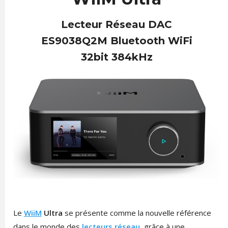
Lecteur Réseau DAC
ES9038Q2M Bluetooth WiFi
32bit 384kHz
Le
WiiM
Ultra
se présente comme la nouvelle référence
dans le monde des
lecteurs réseau
, grâce à une