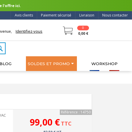
l'offre ici.
Avis clients
Paiement sécurisé
Livraison
Nous contacter
0
Identifiez-vous
nvenue,
0,00 €
BLOG
SOLDES ET PROMO
WORKSHOP
Référence : 14750
0VAC
99,00 €
TTC