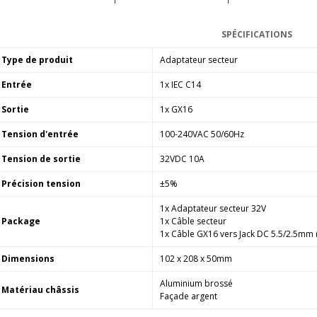
Amplificateur Intégré...
790,00 €
SPÉCIFICATIONS
DAN CLARK AUDIO AEON 2
Type de produit
Adaptateur secteur
CLOSED NOIRE Casque...
919,00 €
Entrée
1x IEC C14
EVERSOLO DMP-A6 MASTER
Sortie
1x GX16
EDITION GEN 2 Lecteur...
Tension d'entrée
100-240VAC 50/60Hz
1 290,00 €
Tension de sortie
32VDC 10A
LUXSIN X9 DAC Amplificateur
Casque AK4191 +...
Précision tension
±5%
1 099,00 €
1x Adaptateur secteur 32V
Package
1x Câble secteur
1x Câble GX16 vers Jack DC 5.5/2.5mm
Dimensions
102 x 208 x 50mm
Aluminium brossé
Matériau châssis
Façade argent