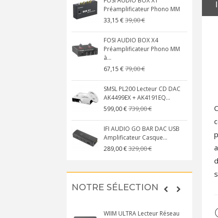
FOSI AUDIO BOX X1
Préamplificateur Phono MM
39,00 €
33,15 €
FOSI AUDIO BOX X4
Préamplificateur Phono MM
à...
79,00 €
67,15 €
SMSL PL200 Lecteur CD DAC
AK4499EX + AK4191EQ...
C
739,00 €
599,00 €
c
IFI AUDIO GO BAR DAC USB
p
Amplificateur Casque...
a
329,00 €
289,00 €
d
s
NOTRE SÉLECTION
WIIM ULTRA Lecteur Réseau