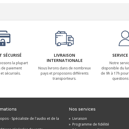
 SÉCURISÉ
LIVRAISON
SERVICE
INTERNATIONALE
osons la plupart
Notre servic
 de paiement
Nous livrons dans de nombreux
disponible du lu
et sécurisés.
pays et proposons différents
de 9h à 17h pour
transporteurs.
questions 
rmations
Nos services
opos - Spécialiste de l'audio et de la
»
Livraison
»
Programme de fidélité