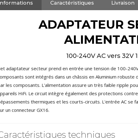
NEUTRIK NC3FXX Connecteur
Informations
Caractéristiques
Livraison
XLR Femelle 3 Pôles...
4,95 €
4,30 €
ADAPTATEUR S
[GRADE B] DAYTON AUDIO
MKSX4 Enceinte Subwoofer...
ALIMENTAT
179,90 €
149,00 €
AUDIOPHONICS DA-S250NC
100-240V AC vers 32V 
Amplificateur Intégré...
649,00 €
579,00 €
et adaptateur secteur prend en entrée une tension de 100-240V
FOSI AUDIO CA30
omposants sont intégrés dans un châssis en Aluminium robuste d
Amplificateur 4 Voies pour...
ar les composants. L'alimentation assure un très faible ripple pou
159,99 €
135,99 €
ppareils HiFi. Le circuit intègre également des protections contre 
épassements thermiques et les courts-circuits. L'entrée AC se fai
ur un connecteur GX16.
Caractéristiques techniques
AUDIOPHONICS DAW-S250NC