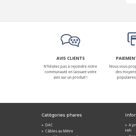
AVIS CLIENTS
PAIEMENT
N'hésitez pas à rejoindre notre
Nous vous prop
communauté en laissant votre
des moyens
avis sur un produit !
populaires 
Catégories phares
Info
»
DAC
»
A pr
HiFi
»
Câbles au Mètre