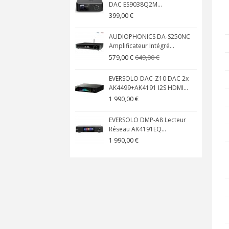
DAC ES9038Q2M...
399,00 €
AUDIOPHONICS DA-S250NC
Amplificateur Intégré...
649,00 €
579,00 €
EVERSOLO DAC-Z10 DAC 2x
AK4499+AK4191 I2S HDMI...
1 990,00 €
EVERSOLO DMP-A8 Lecteur
Réseau AK4191EQ...
1 990,00 €