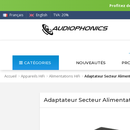
Profitez de
Français
English
TVA: 20%
CATÉGORIES
NOUVEAUTÉS
PR
Accueil
Appareils HiFi
Alimentations HiFi
>
>
>
Adaptateur Secteur Alimen
Adaptateur Secteur Alimenta