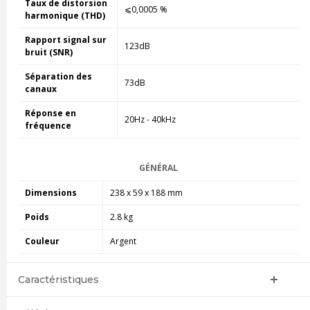
Taux de distorsion
⩽0,0005 %
harmonique (THD)
Rapport signal sur
123dB
bruit (SNR)
Séparation des
73dB
canaux
Réponse en
20Hz - 40kHz
fréquence
GÉNÉRAL
Dimensions
238 x 59 x 188 mm
Poids
2.8 kg
Couleur
Argent
Caractéristiques