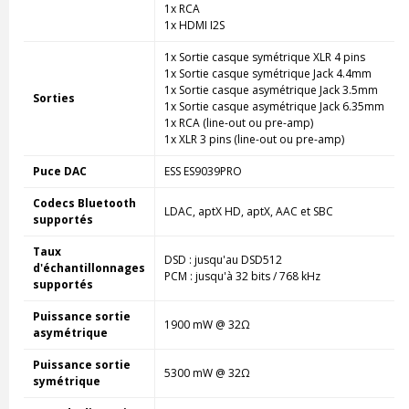
1x RCA
1x HDMI I2S
1x Sortie casque symétrique XLR 4 pins
1x Sortie casque symétrique Jack 4.4mm
1x Sortie casque asymétrique Jack 3.5mm
Sorties
1x Sortie casque asymétrique Jack 6.35mm
1x RCA (line-out ou pre-amp)
1x XLR 3 pins (line-out ou pre-amp)
Puce DAC
ESS ES9039PRO
Codecs Bluetooth
LDAC, aptX HD, aptX, AAC et SBC
supportés
Taux
DSD : jusqu'au DSD512
d'échantillonnages
PCM : jusqu'à 32 bits / 768 kHz
supportés
Puissance sortie
1900 mW @ 32Ω
asymétrique
Puissance sortie
5300 mW @ 32Ω
symétrique