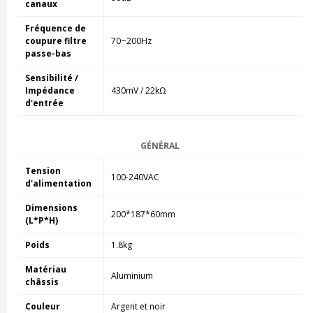
canaux
Fréquence de
coupure filtre
70~200Hz
passe-bas
Sensibilité /
Impédance
430mV / 22kΩ
d'entrée
GÉNÉRAL
Tension
100-240VAC
d'alimentation
Dimensions
200*187*60mm
(L*P*H)
Poids
1.8kg
Matériau
Aluminium
châssis
Couleur
Argent et noir