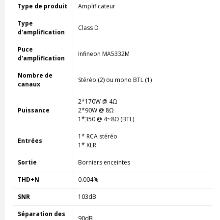
Type de produit
Amplificateur
Type
Class D
d'amplification
Puce
Infineon MA5332M
d'amplification
Nombre de
Stéréo (2) ou mono BTL (1)
canaux
2*170W @ 4Ω
Puissance
2*90W @ 8Ω
1*350 @ 4~8Ω (BTL)
1* RCA stéréo
Entrées
1* XLR
Sortie
Borniers enceintes
THD+N
0.004%
SNR
103dB
Séparation des
90dB