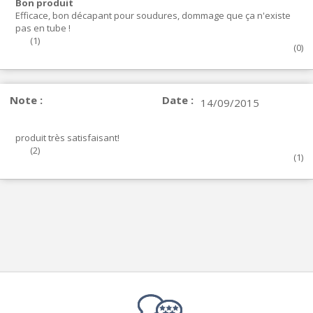
Bon produit
Efficace, bon décapant pour soudures, dommage que ça n'existe
pas en tube !
(
1
)
(
0
)
Note :
Date :
14/09/2015
produit très satisfaisant!
(
2
)
(
1
)