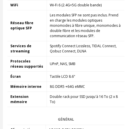
WiFi
Wi-Fi 6 (2.4G+5G double bande)
Les modules SFP ne sont pas inclus. Prend
en charge les modules optiques
Réseau fibre
monomodes à fibre unique, monomodes à
optique SFP
double fibre et les modules de
communication réseau SFP.
Services de
Spotify Connect Lossless, TIDAL Connect,
streaming
Qobuz Connect, DLNA
Protocoles
UPnP, NAS, SMB
réseau supportés
Écran
Tactile LCD 8.6"
Mémoire interne
8G DDR5 +64G eMMC
Extension
Double rack pour SSD jusqu'à 16 To (2 x 8
mémoire
To)
GÉNÉRAL