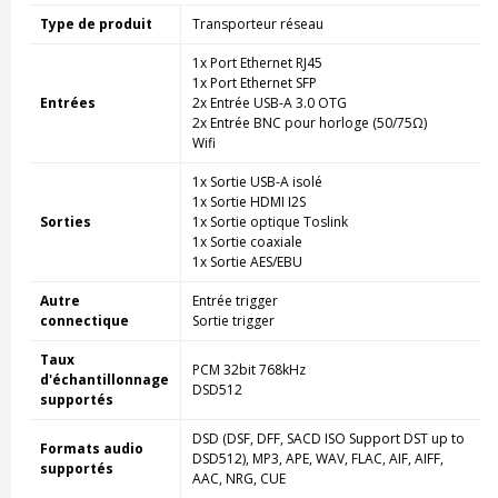
Type de produit
Transporteur réseau
1x Port Ethernet RJ45
1x Port Ethernet SFP
Entrées
2x Entrée USB-A 3.0 OTG
2x Entrée BNC pour horloge (50/75Ω)
Wifi
1x Sortie USB-A isolé
1x Sortie HDMI I2S
Sorties
1x Sortie optique Toslink
1x Sortie coaxiale
1x Sortie AES/EBU
Autre
Entrée trigger
connectique
Sortie trigger
Taux
PCM 32bit 768kHz
d'échantillonnage
DSD512
supportés
DSD (DSF, DFF, SACD ISO Support DST up to
Formats audio
DSD512), MP3, APE, WAV, FLAC, AIF, AIFF,
supportés
AAC, NRG, CUE