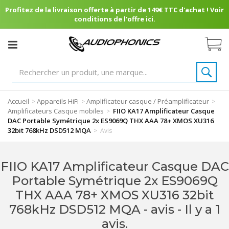
Profitez de la livraison offerte à partir de 149€ TTC d'achat ! Voir
conditions de l'offre ici.
Accueil
Appareils HiFi
Amplificateur casque / Préamplificateur
>
>
>
Amplificateurs Casque mobiles
FIIO KA17 Amplificateur Casque
>
DAC Portable Symétrique 2x ES9069Q THX AAA 78+ XMOS XU316
32bit 768kHz DSD512 MQA
>
Avis
FIIO KA17 Amplificateur Casque DAC
Portable Symétrique 2x ES9069Q
THX AAA 78+ XMOS XU316 32bit
768kHz DSD512 MQA - avis
- Il y a 1
avis.