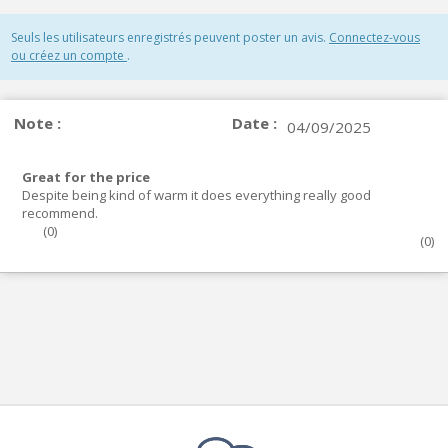
Seuls les utilisateurs enregistrés peuvent poster un avis.
Connectez-vous
ou créez un compte
.
Note :
Date :
04/09/2025
Great for the price
Despite being kind of warm it does everything really good
recommend.
(
0
)
(
0
)