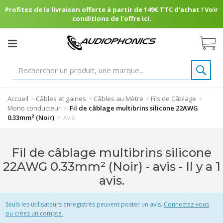
Profitez de la livraison offerte à partir de 149€ TTC d'achat ! Voir
conditions de l'offre ici.
Accueil
Câbles et gaines
Câbles au Mètre
Fils de Câblage
>
>
>
>
Mono conducteur
Fil de câblage multibrins silicone 22AWG
>
0.33mm² (Noir)
>
Avis
Fil de câblage multibrins silicone
22AWG 0.33mm² (Noir) - avis
- Il y a 1
avis.
Seuls les utilisateurs enregistrés peuvent poster un avis.
Connectez-vous
ou créez un compte
.