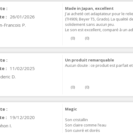
te :
Made in Japan, excellent
J'ai acheté cet adaptateur pour le re
te :
26/01/2026
(TH909, Beyer T5, Grado). La qualité de
solidement sans aucun jeu.
n-Francois P.
Le son est excellent, comparé à un ada
(
0
)
(
0
)
te :
Un produit remarquable
Aucun doute : ce produit est parfait et
te :
11/02/2025
VIABLUE T8 5PIN Connecteur
deric D.
IN Phono 5 Pins...
9,90 €
(
0
)
(
0
)
IABLUE T8 Borniers Enceinte
uivre +...
19,90 €
te :
Magic
te :
19/12/2020
Son cristallin
VIABLUE EPC-4 T8 STEREO
Son claire comme l’eau
hon I.
MALL Câble Jack 3.5mm...
Son cuivré et dorés
34,90 €