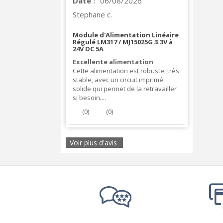
Date :
06/08/2026
Stephane c.
Module d'Alimentation Linéaire
Régulé LM317 / MJ15025G 3.3V à
24V DC 5A
Excellente alimentation
Cette alimentation est robuste, très
stable, avec un circuit imprimé
solide qui permet de la retravailler
si besoin....
(
0
)
(
0
)
Voir plus d'avis