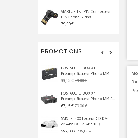
VIABLUE T8 5PIN Connecteur
DIN Phono 5 Pins...
M
79,90 €
1
PROMOTIONS
FOSI AUDIO BOX X1
No
Préamplificateur Phono MM
X
39,00 €
33,15 €
Da
Pie
FOSI AUDIO BOX X4
Préamplificateur Phono MM à...
M
79,00 €
67,15 €
SMSL PL200 Lecteur CD DAC
AK4499EX + AK4191EQ...
A
739,00 €
599,00 €