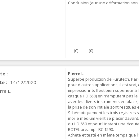
Conclusion (aucune déformation,son 
VIABLUE NF-S1 T8 Câble de
odulation Jack 3.5mm...
77,90 €
(
0
)
(
0
)
NEUTRIK NC3FXX Connecteur
te :
Pierre L
LR Femelle 3 Pôles...
Superbe production de Furutech. Par 
4,95 €
4,30 €
te :
14/12/2020
pour d'autres applications, il est vrai, 
impressionné. Il est bien supérieur à 
rre L.
[GRADE B] DAYTON AUDIO
casque HD 650) en n'amputant pas le
KSX4 Enceinte Subwoofer...
avec les divers instruments en place, 
179,90 €
149,00 €
la prise de son initiale sont restitués
Schématiquement les trois registres s'
moi le médium vient se placer davanta
AUDIOPHONICS DA-S250NC
du HD 650 et pour l'instant une écout
mplificateur Intégré...
ROTEL préampli RC 1590.
649,00 €
579,00 €
Acheté et testé en même temps que l'