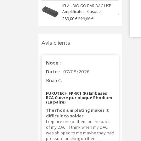
IFI AUDIO GO BAR DAC USB
Amplificateur Casque...
A
329,00 €
289,00 €
Avis clients
Note :
Date :
07/08/2026
Brian C.
FURUTECH FP-901 (R) Embases
RCA Cuivre pur plaqué Rhodium
(La paire)
The rhodium plating makes it
difficult to solder
I replace one of them on the back
of my DAC... I think when my DAC
was shipped to me maybe they had
pressure pushing on them...