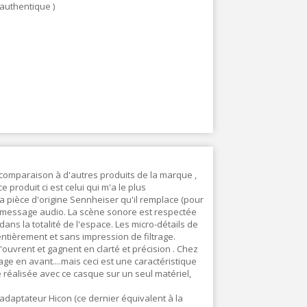
authentique )
comparaison à d'autres produits de la marque ,
ce produit ci est celui qui m'a le plus
la pièce d'origine Sennheiser qu'il remplace (pour
 message audio. La scène sonore est respectée
dans la totalité de l'espace. Les micro-détails de
 entièrement et sans impression de filtrage.
ouvrent et gagnent en clarté et précision . Chez
ge en avant....mais ceci est une caractéristique
e réalisée avec ce casque sur un seul matériel,
adaptateur Hicon (ce dernier équivalent à la