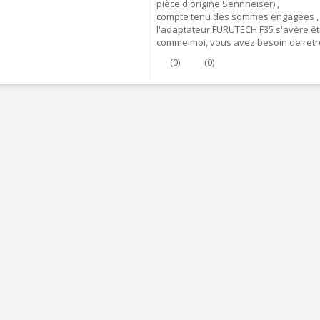
pièce d'origine Sennheiser) ,
FOSI AUDIO CA30
compte tenu des sommes engagées ,
mplificateur 4 Voies pour...
l'adaptateur FURUTECH F35 s'avère être
159,99 €
comme moi, vous avez besoin de retr
135,99 €
(
0
)
(
0
)