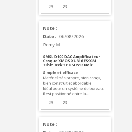
(
0
)
(
0
)
Note :
Date :
06/08/2026
Remy M.
SMSL D100 DAC Amplificateur
Casque XMOS XU316 ES9081
32bit 768kHz DSD512 Noir
Simple et efficace
Matériel très propre, bien conçu,
bien construit et abordable.
Idéal pour un système de bureau.
Il est positionné entre la...
(
0
)
(
0
)
Note :