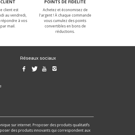
 CLIENT
POINTS DE FIDÉLITÉ
e client est
Achetez et économisez de
ndi au vendredi,
l'argent ! À chaque commande
 répondre à vos
vous cumulez des points
par mail.
convertibles en bons de
réductions.
Réseaux sociaux
e
onique sur internet. Proposer des produits qualitatifs
 proposer des produits innovants qui correspondent aux