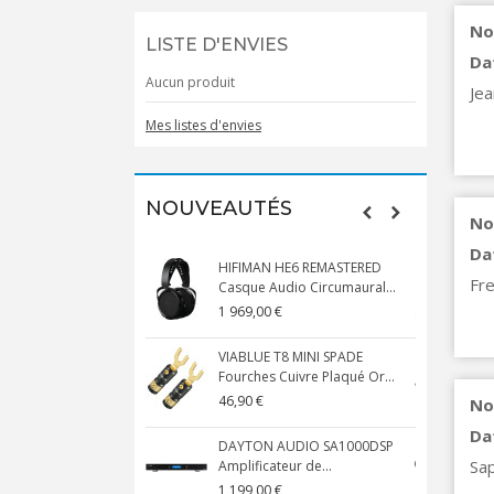
No
LISTE D'ENVIES
Da
Aucun produit
Jea
Mes listes d'envies
NOUVEAUTÉS
No
Da
HIFIMAN HE6 REMASTERED
Fre
Casque Audio Circumaural...
D
1 969,00 €
5
VIABLUE T8 MINI SPADE
V
Fourches Cuivre Plaqué Or...
C
46,90 €
1
No
Da
DAYTON AUDIO SA1000DSP
Sap
Amplificateur de...
S
1 199,00 €
1