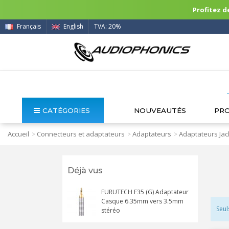
Profitez de
Français
English
TVA: 20%
CATÉGORIES
NOUVEAUTÉS
PR
Accueil
Connecteurs et adaptateurs
Adaptateurs
Adaptateurs Jac
>
>
>
Déjà vus
FURUTECH F35 (G) Adaptateur
Casque 6.35mm vers 3.5mm
Seul
stéréo