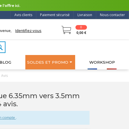
l'offre ici.
Avis clients
Paiement sécurisé
Livraison
Nous contacter
0
Identifiez-vous
nvenue,
0,00 €
BLOG
SOLDES ET PROMO
WORKSHOP
Avis
ue 6.35mm vers 3.5mm
4 avis.
un compte
.