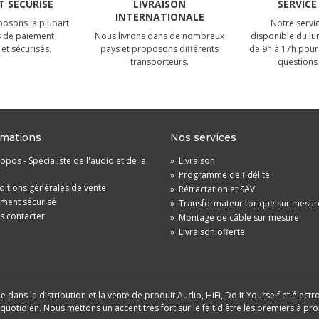
 SÉCURISÉ
LIVRAISON
SERVICE
INTERNATIONALE
osons la plupart
Notre servic
 de paiement
Nous livrons dans de nombreux
disponible du lu
et sécurisés.
pays et proposons différents
de 9h à 17h pour
transporteurs.
questions 
rmations
Nos services
opos - Spécialiste de l'audio et de la
»
Livraison
»
Programme de fidélité
itions générales de vente
»
Rétractation et SAV
ement sécurisé
»
Transformateur torique sur mesur
s contacter
»
Montage de câble sur mesure
»
Livraison offerte
dans la distribution et la vente de produit Audio, HiFi, Do It Yourself et électr
u quotidien. Nous mettons un accent très fort sur le fait d'être les premiers à