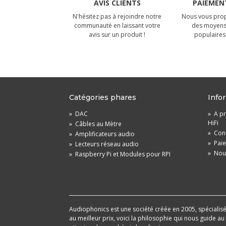
AVIS CLIENTS
PAIEMENT
N'hésitez pas à rejoindre notre
Nous vous prop
communauté en laissant votre
des moyens
avis sur un produit !
populaires 
Catégories phares
Info
»
DAC
»
A pr
HiFi
»
Câbles au Mètre
»
Cond
»
Amplificateurs audio
»
Pai
»
Lecteurs réseau audio
»
Nou
»
Raspberry Pi et Modules pour RPI
Audiophonics est une société créée en 2005, spécialisée 
au meilleur prix, voici la philosophie qui nous guide a