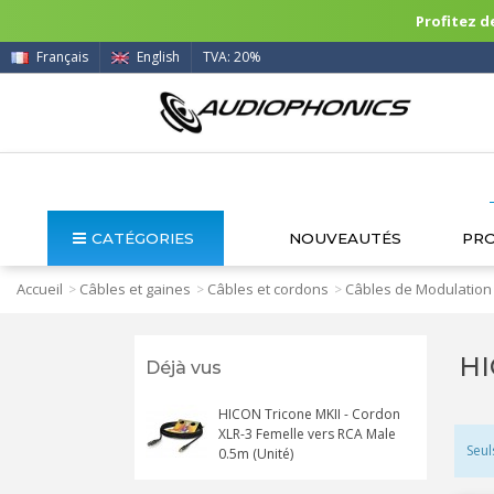
Profitez de
Français
English
TVA: 20%
CATÉGORIES
NOUVEAUTÉS
PR
Accueil
Câbles et gaines
Câbles et cordons
Câbles de Modulation
>
>
>
HI
Déjà vus
HICON Tricone MKII - Cordon
XLR-3 Femelle vers RCA Male
Seul
0.5m (Unité)