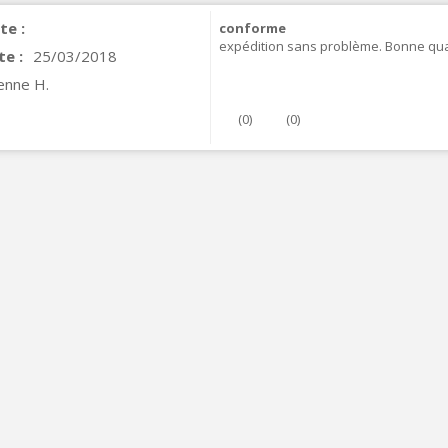
te :
conforme
expédition sans problème. Bonne qua
te :
25/03/2018
enne H.
(
0
)
(
0
)
VIABLUE T8 5PIN Connecteur
IN Phono 5 Pins...
9,90 €
IABLUE T8 Borniers Enceinte
uivre +...
19,90 €
VIABLUE EPC-4 T8 STEREO
MALL Câble Jack 3.5mm...
34,90 €