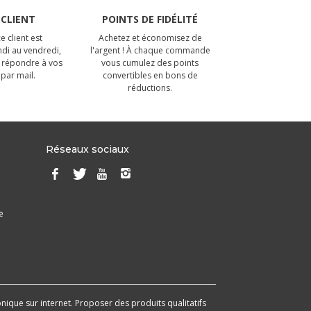
 CLIENT
POINTS DE FIDÉLITÉ
e client est
Achetez et économisez de
ndi au vendredi,
l'argent ! À chaque commande
 répondre à vos
vous cumulez des points
par mail.
convertibles en bons de
réductions.
Réseaux sociaux
e
onique sur internet. Proposer des produits qualitatifs