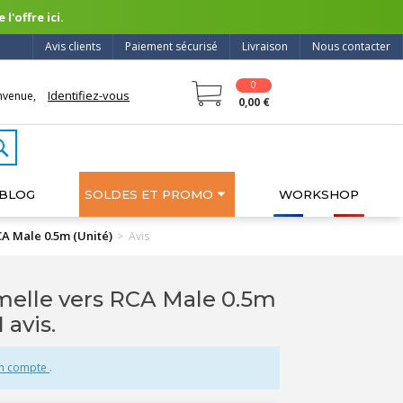
l'offre ici.
Avis clients
Paiement sécurisé
Livraison
Nous contacter
0
Identifiez-vous
nvenue,
0,00 €
BLOG
SOLDES ET PROMO
WORKSHOP
A Male 0.5m (Unité)
>
Avis
melle vers RCA Male 0.5m
 1 avis.
un compte
.