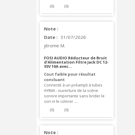
(
0
)
(
0
)
Note :
Date :
31/07/2026
jérome M.
FOSI AUDIO Réducteur de Bruit
d'Alimentation Filtre Jack DC 12-
55V 10A avec...
Cout faible pour résultat
concluant
Connecté à un préampli à tubes
AYIMA : ouverture de la scène
sonore importante sans brider le
son ni le colorer ....
(
0
)
(
0
)
Note :