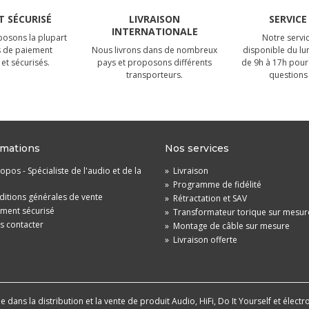
 SÉCURISÉ
LIVRAISON
SERVICE
INTERNATIONALE
osons la plupart
Notre servic
 de paiement
Nous livrons dans de nombreux
disponible du lu
et sécurisés.
pays et proposons différents
de 9h à 17h pour
transporteurs.
questions 
rmations
Nos services
opos - Spécialiste de l'audio et de la
»
Livraison
»
Programme de fidélité
itions générales de vente
»
Rétractation et SAV
ement sécurisé
»
Transformateur torique sur mesur
s contacter
»
Montage de câble sur mesure
»
Livraison offerte
dans la distribution et la vente de produit Audio, HiFi, Do It Yourself et électr