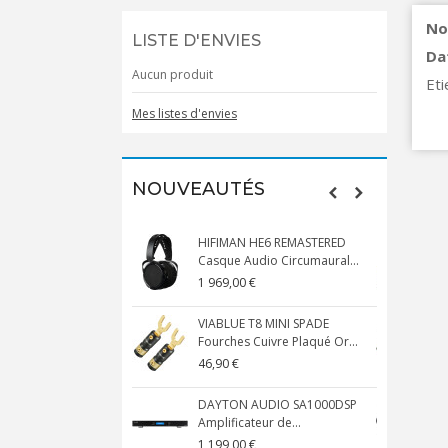
No
LISTE D'ENVIES
Da
Aucun produit
Eti
Mes listes d'envies
NOUVEAUTÉS
HIFIMAN HE6 REMASTERED
Casque Audio Circumaural...
D
1 969,00 €
5
VIABLUE T8 MINI SPADE
V
Fourches Cuivre Plaqué Or...
C
46,90 €
1
DAYTON AUDIO SA1000DSP
Amplificateur de...
S
1 199,00 €
1