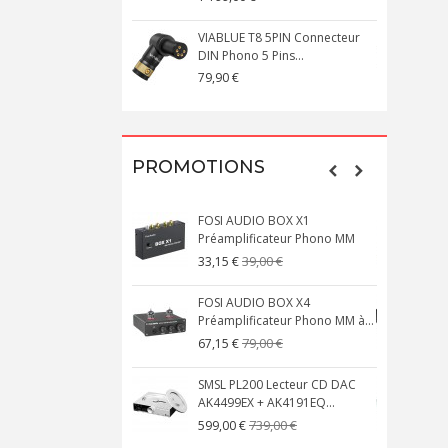
VIABLUE T8 5PIN Connecteur
DIN Phono 5 Pins...
M
79,90 €
1
PROMOTIONS
FOSI AUDIO BOX X1
Préamplificateur Phono MM
X
39,00 €
33,15 €
FOSI AUDIO BOX X4
Préamplificateur Phono MM à...
M
79,00 €
67,15 €
SMSL PL200 Lecteur CD DAC
AK4499EX + AK4191EQ...
A
739,00 €
599,00 €