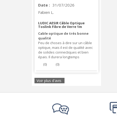
Date :
31/07/2026
Fabien L.
LUDIC AESIR Câble Optique
Toslink Fibre de Verre 1m
Cable optique de trés bonne
qualité
Peu de choses à dire sur un câble
optique, mais il est de qualité avec
de solides connectiques et bien
épais. Il durera longtemps
(
0
)
(
0
)
Voir plus d'avis