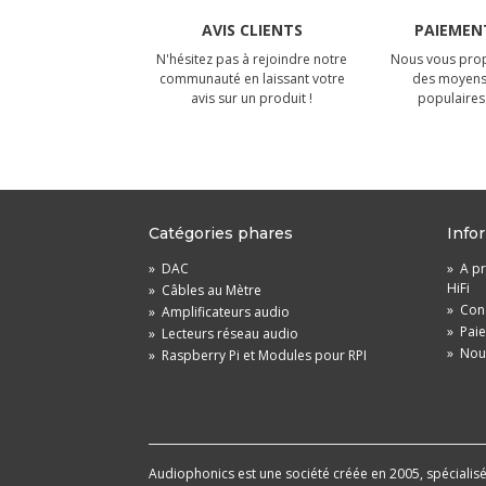
AVIS CLIENTS
PAIEMENT
N'hésitez pas à rejoindre notre
Nous vous prop
communauté en laissant votre
des moyens
avis sur un produit !
populaires 
Catégories phares
Info
»
DAC
»
A pr
HiFi
»
Câbles au Mètre
»
Cond
»
Amplificateurs audio
»
Pai
»
Lecteurs réseau audio
»
Nou
»
Raspberry Pi et Modules pour RPI
Audiophonics est une société créée en 2005, spécialisée 