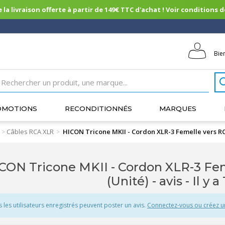
 la livraison offerte à partir de 149€ TTC d'achat ! Voir conditions de 
Bie
OMOTIONS
RECONDITIONNÉS
MARQUES
Câbles RCA XLR
HICON Tricone MKII - Cordon XLR-3 Femelle vers RC
>
>
CON Tricone MKII - Cordon XLR-3 Fe
(Unité) - avis
- Il y a
s les utilisateurs enregistrés peuvent poster un avis.
Connectez-vous ou créez 