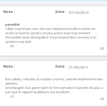
Note :
Date :
07/10/2014
passable
Câble surprenant, avec des bas médiums brouillons et très en
avant, le haut du spectre est plus précis mais trop montant
l'ensemble reste déséquilibré. Pourrait peut être convenir à un
système trop plat!
(
0
)
(
0
)
Note :
Date :
31/05/2011
Bon câbles, robustes et souples a la fois, satisfait entièrement mes
attentes.
Accompagné d'un gaine nylon ils font sensation! Que dire de plus a
part que le rapport qualité prix est excellent!
(
1
)
(
0
)