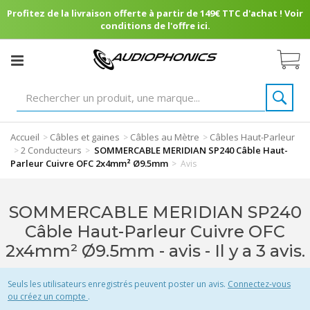
Profitez de la livraison offerte à partir de 149€ TTC d'achat ! Voir
conditions de l'offre ici.
Accueil
Câbles et gaines
Câbles au Mètre
Câbles Haut-Parleur
>
>
>
2 Conducteurs
SOMMERCABLE MERIDIAN SP240 Câble Haut-
>
>
Parleur Cuivre OFC 2x4mm² Ø9.5mm
>
Avis
SOMMERCABLE MERIDIAN SP240
Câble Haut-Parleur Cuivre OFC
2x4mm² Ø9.5mm - avis
- Il y a 3 avis.
Seuls les utilisateurs enregistrés peuvent poster un avis.
Connectez-vous
ou créez un compte
.