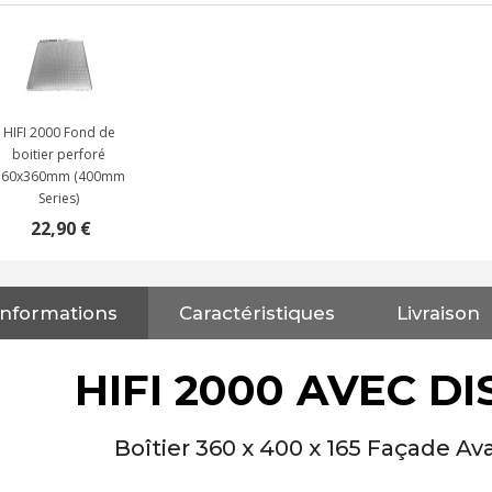
HIFI 2000 Fond de
boitier perforé
360x360mm (400mm
Series)
22,90 €
Informations
Caractéristiques
Livraison
NEUTRIK NC3FXX Connecteur
XLR Femelle 3 Pôles...
4,95 €
4,30 €
HIFI 2000 AVEC D
[GRADE B] DAYTON AUDIO
MKSX4 Enceinte Subwoofer...
Boîtier 360 x 400 x 165 Façade 
179,90 €
149,00 €