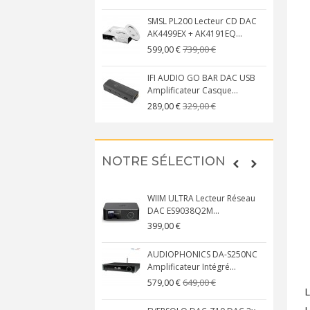
SMSL PL200 Lecteur CD DAC
AK4499EX + AK4191EQ...
739,00 €
599,00 €
IFI AUDIO GO BAR DAC USB
Amplificateur Casque...
329,00 €
289,00 €
NOTRE SÉLECTION
WIIM ULTRA Lecteur Réseau
DAC ES9038Q2M...
399,00 €
AUDIOPHONICS DA-S250NC
Amplificateur Intégré...
649,00 €
579,00 €
L
H