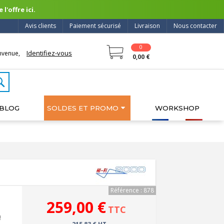
l'offre ici.
Avis clients
Paiement sécurisé
Livraison
Nous contacter
0
Identifiez-vous
nvenue,
0,00 €
BLOG
SOLDES ET PROMO
WORKSHOP
Référence : 878
259,00 €
TTC
!