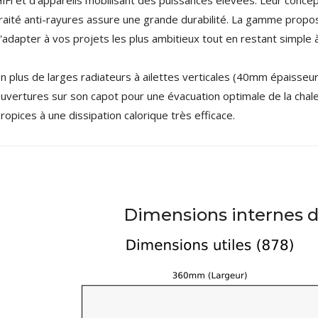
EVERSOLO DMP-A6 MASTER
EDITION GEN 2 Lecteur...
raité anti-rayures
assure une grande durabilité. La gamme propos
1 290,00 €
'adapter à vos projets les plus ambitieux tout en restant simple 
LUXSIN X9 DAC Amplificateur
Casque AK4191 +...
n plus de larges radiateurs à ailettes verticales (40mm épaisseu
1 099,00 €
uvertures sur son capot pour une évacuation optimale de la chal
ropices à une dissipation calorique très efficace.
Dimensions internes d