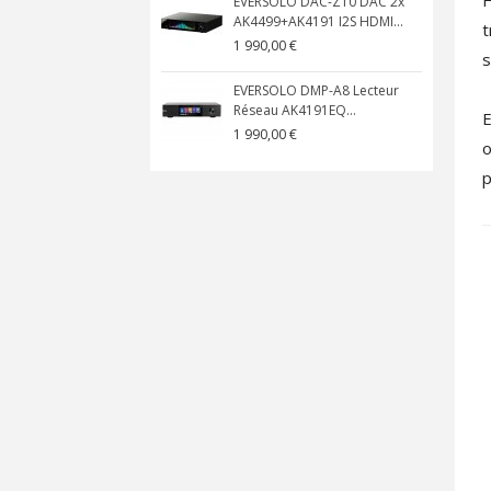
EVERSOLO DAC-Z10 DAC 2x
AK4499+AK4191 I2S HDMI...
t
1 990,00 €
s
EVERSOLO DMP-A8 Lecteur
Réseau AK4191EQ...
E
1 990,00 €
o
p