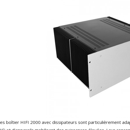
AUDIOPHONICS DA-S250NC
Amplificateur Intégré...
649,00 €
579,00 €
FOSI AUDIO CA30
Amplificateur 4 Voies pour...
159,99 €
135,99 €
AUDIOPHONICS DAW-S250NC
Amplificateur Intégré...
790,00 €
DAN CLARK AUDIO AEON 2
CLOSED NOIRE Casque...
919,00 €
es boîtier HIFI 2000 avec dissipateurs sont particulièrement adap
iFi et d'appareils mobilisant des puissances élevées. Leur conce