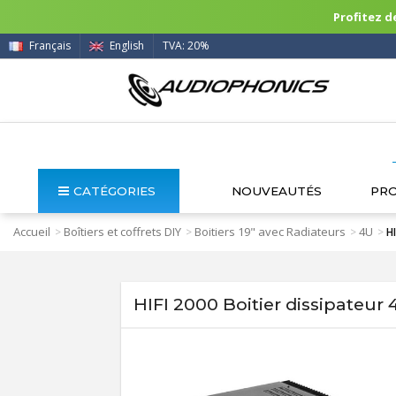
Profitez de
Français
English
TVA: 20%
CATÉGORIES
NOUVEAUTÉS
PR
Accueil
Boîtiers et coffrets DIY
Boitiers 19" avec Radiateurs
4U
>
>
>
>
H
HIFI 2000 Boitier dissipateu