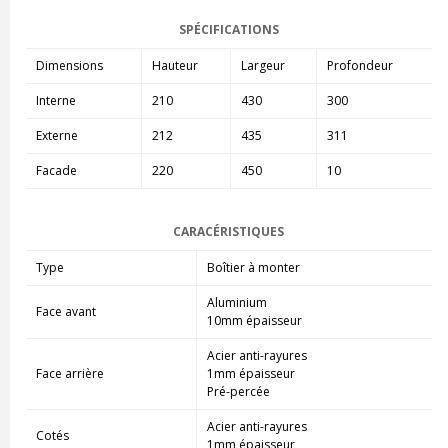
SPÉCIFICATIONS
Dimensions
Hauteur
Largeur
Profondeur
Interne
210
430
300
Externe
212
435
311
Facade
220
450
10
CARACÉRISTIQUES
Type
Boîtier à monter
Aluminium
Face avant
10mm épaisseur
Acier anti-rayures
Face arrière
1mm épaisseur
Pré-percée
Acier anti-rayures
Cotés
1mm épaisseur