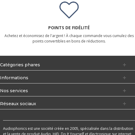
POINTS DE FIDÉLITÉ
Achetez et économisez de l'argent ! À chaque commande vous cumulez des
points convertibles en bons de réductions.
Catégories phares
Informations
Nos services
Réseaux sociaux
Audiophonics est une société créée en 2005, spécialisée dans la distribution
et la vente de produit Audio, HiFi, Do It Yourself et électronique sur internet.