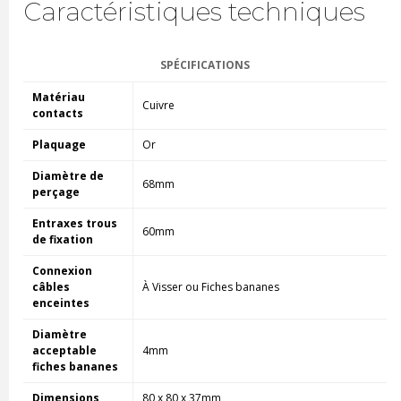
Caractéristiques techniques
SPÉCIFICATIONS
Matériau
Cuivre
contacts
Plaquage
Or
Diamètre de
68mm
perçage
Entraxes trous
60mm
de fixation
Connexion
câbles
À Visser ou Fiches bananes
enceintes
Diamètre
acceptable
4mm
fiches bananes
Dimensions
80 x 80 x 37mm