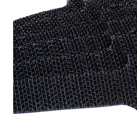
790,00 €
DAN CLARK AUDIO AEON 2
CLOSED NOIRE Casque...
919,00 €
EVERSOLO DMP-A6 MASTER
EDITION GEN 2 Lecteur...
1 290,00 €
LUXSIN X9 DAC Amplificateur
Casque AK4191 +...
1 099,00 €