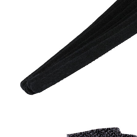
4,95 €
4,30 €
[GRADE B] DAYTON AUDIO
MKSX4 Enceinte Subwoofer...
179,90 €
149,00 €
AUDIOPHONICS DA-S250NC
Amplificateur Intégré...
649,00 €
579,00 €
FOSI AUDIO CA30
Amplificateur 4 Voies pour...
159,99 €
135,99 €
AUDIOPHONICS DAW-S250NC
Amplificateur Intégré...