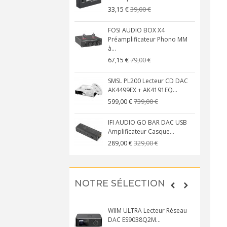
39,00 €
33,15 €
FOSI AUDIO BOX X4
Préamplificateur Phono MM
à...
79,00 €
67,15 €
SMSL PL200 Lecteur CD DAC
AK4499EX + AK4191EQ...
739,00 €
599,00 €
IFI AUDIO GO BAR DAC USB
Amplificateur Casque...
329,00 €
289,00 €
NOTRE SÉLECTION
WIIM ULTRA Lecteur Réseau
DAC ES9038Q2M...