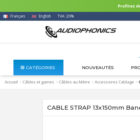
Profitez de
Français
English
TVA: 20%
CATÉGORIES
NOUVEAUTÉS
PR
Accueil
Câbles et gaines
Câbles au Mètre
Accessoires Cablage
>
>
>
>
CABLE STRAP 13x150mm Bande 