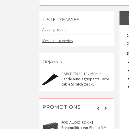
LISTE D'ENVIES
Aucun produit
C
Mes listes d'envies
c
C
Déjà vus
CABLE STRAP 13x150mm
Bande auto-agrippante Serre
câble Scratch (Set x5)
PROMOTIONS
FOSI AUDIO BOX X1
Préamplificateur Phono MM