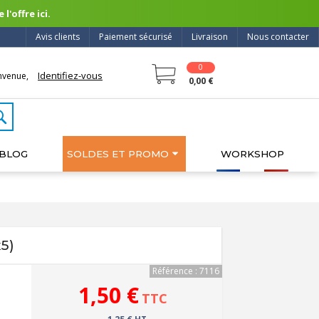
l'offre ici.
Avis clients
Paiement sécurisé
Livraison
Nous contacter
0
Identifiez-vous
nvenue,
0,00 €
BLOG
SOLDES ET PROMO
WORKSHOP
5)
Référence : 7116
1,50 €
TTC