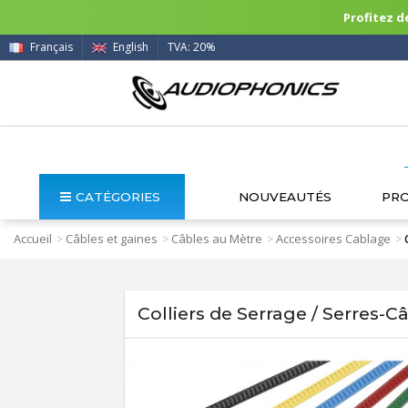
Profitez de
Français
English
TVA: 20%
CATÉGORIES
NOUVEAUTÉS
PR
Accueil
Câbles et gaines
Câbles au Mètre
Accessoires Cablage
>
>
>
>
Colliers de Serrage / Serres-