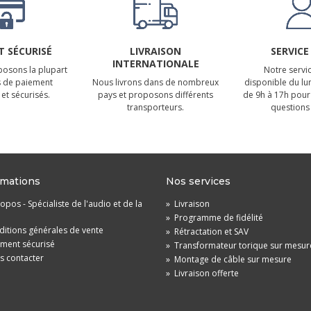
 SÉCURISÉ
LIVRAISON
SERVICE
INTERNATIONALE
osons la plupart
Notre servic
 de paiement
Nous livrons dans de nombreux
disponible du lu
et sécurisés.
pays et proposons différents
de 9h à 17h pour
transporteurs.
questions 
rmations
Nos services
opos - Spécialiste de l'audio et de la
»
Livraison
»
Programme de fidélité
itions générales de vente
»
Rétractation et SAV
ement sécurisé
»
Transformateur torique sur mesur
s contacter
»
Montage de câble sur mesure
»
Livraison offerte