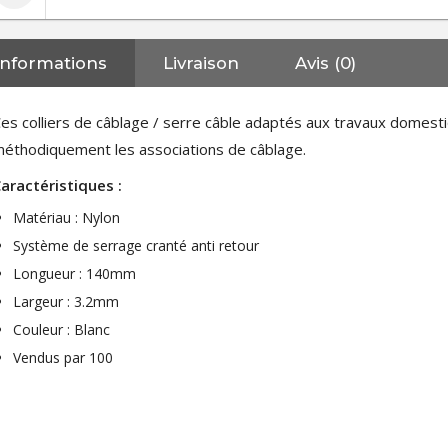
Informations
Livraison
Avis (0)
es colliers de câblage / serre câble adaptés aux travaux domes
éthodiquement les associations de câblage.
aractéristiques :
Matériau : Nylon
Système de serrage cranté anti retour
Longueur : 140mm
Largeur : 3.2mm
Couleur : Blanc
Vendus par 100
NEUTRIK NC3FXX Connecteur
XLR Femelle 3 Pôles...