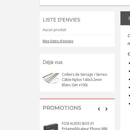
LISTE D'ENVIES
Aucun produit
C
Mes listes d'envies
m
C
Déjà vus
Colliers de Serrage / Serres-
Câble Nylon 140x3.2mm
Blanc (Set x100)
PROMOTIONS
FOSI AUDIO BOX X1
Préamplificateur Phono MM