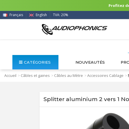
Profitez de
Français
English
TVA: 20%
CATÉGORIES
NOUVEAUTÉS
PR
Accueil
Câbles et gaines
Câbles au Mètre
Accessoires Cablage
>
>
>
>
Splitter aluminium 2 vers 1 N