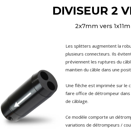
4,95 €
4,30 €
DIVISEUR 2 V
[GRADE B] DAYTON AUDIO
MKSX4 Enceinte Subwoofer...
2x7mm vers 1x11
179,90 €
149,00 €
AUDIOPHONICS DA-S250NC
Les splitters augmentent la rob
Amplificateur Intégré...
649,00 €
579,00 €
plusieurs connecteurs. Ils évite
préviennent les ruptures du câbl
FOSI AUDIO CA30
maintien du câble dans une posit
Amplificateur 4 Voies pour...
159,99 €
135,99 €
Une flêche est imprimée sur le c
faire office de détrompeur dans
de câblage.
Ce modèle comporte un détrompe
AUDIOPHONICS DAW-S250NC
variations de détrompeurs / coul
Amplificateur Intégré...