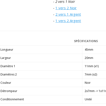
-
2 vers 1 Noir
790,00 €
-
1 vers 2 Noir
DAN CLARK AUDIO AEON 2
-
2 vers 1 Argent
CLOSED NOIRE Casque...
-
1 vers 2 Argent
919,00 €
EVERSOLO DMP-A6 MASTER
EDITION GEN 2 Lecteur...
1 290,00 €
SPÉCIFICATIONS
LUXSIN X9 DAC Amplificateur
Longueur
45mm
Casque AK4191 +...
Largeur
20mm
1 099,00 €
Diamètre 1
11mm (x1)
Diamètres 2
7mm (x2)
Couleur
Noir
Détrompeur
2x7mm -> 1x1
Conditionnement
Unité