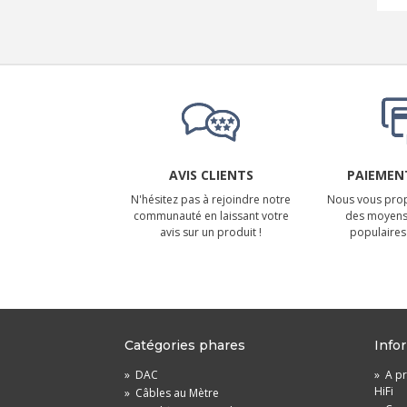
AVIS CLIENTS
PAIEMENT
N'hésitez pas à rejoindre notre
Nous vous prop
communauté en laissant votre
des moyens
avis sur un produit !
populaires 
Catégories phares
Info
»
DAC
»
A pr
HiFi
»
Câbles au Mètre