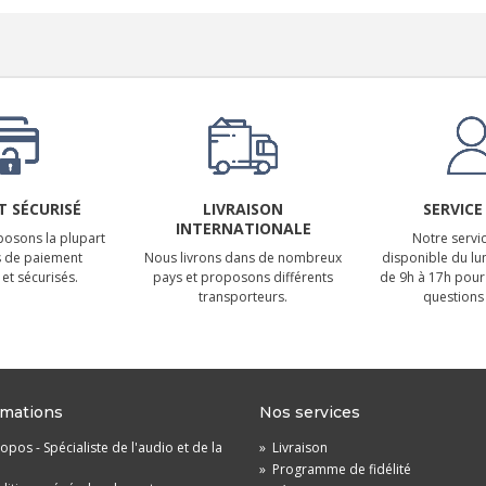
 SÉCURISÉ
LIVRAISON
SERVICE
INTERNATIONALE
osons la plupart
Notre servic
 de paiement
Nous livrons dans de nombreux
disponible du lu
et sécurisés.
pays et proposons différents
de 9h à 17h pour
transporteurs.
questions 
rmations
Nos services
opos - Spécialiste de l'audio et de la
»
Livraison
»
Programme de fidélité