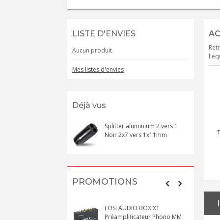
LISTE D'ENVIES
AC
Retr
Aucun produit
l'éq
Mes listes d'envies
Déjà vus
Splitter aluminium 2 vers 1
Noir 2x7 vers 1x11mm
PROMOTIONS
FOSI AUDIO BOX X1
Préamplificateur Phono MM