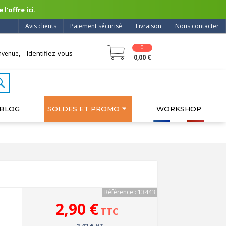
l'offre ici.
Avis clients
Paiement sécurisé
Livraison
Nous contacter
0
Identifiez-vous
nvenue,
0,00 €
BLOG
SOLDES ET PROMO
WORKSHOP
Référence : 13443
2,90 €
TTC