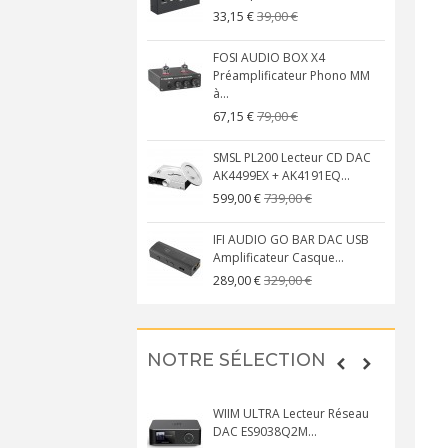
39,00 €
33,15 €
FOSI AUDIO BOX X4
Préamplificateur Phono MM
à...
79,00 €
67,15 €
SMSL PL200 Lecteur CD DAC
AK4499EX + AK4191EQ...
739,00 €
599,00 €
IFI AUDIO GO BAR DAC USB
Amplificateur Casque...
329,00 €
289,00 €
NOTRE SÉLECTION
WIIM ULTRA Lecteur Réseau
DAC ES9038Q2M...