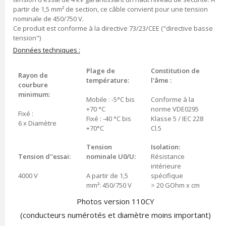
partir de 1,5 mm² de section, ce câble convient pour une tension
nominale de 450/750 V.
Ce produit est conforme à la directive 73/23/CEE ("directive basse
tension")
Données techniques :
Plage de
Constitution de
Rayon de
température:
l'âme :
courbure
minimum:
Mobile : -5°C bis
Conforme à la
+70 °C
norme VDE0295
Fixé :
Fixé : -40 °C bis
Klasse 5 / IEC 228
6 x Diamètre
+70°C
Cl.5
Tension
Isolation:
Tension d''essai:
nominale U0/U:
Résistance
intérieure
4000 V
A partir de 1,5
spécifique
mm²: 450/750 V
> 20 GOhm x cm
Photos version 110CY
(conducteurs numérotés et diamètre moins important)