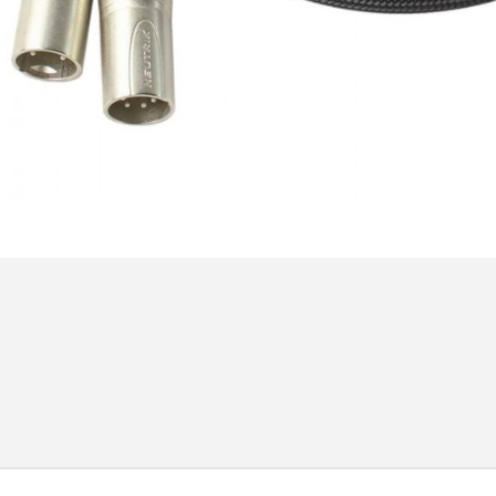
Amplificateur Intégré...
790,00 €
DAN CLARK AUDIO AEON 2
CLOSED NOIRE Casque...
919,00 €
EVERSOLO DMP-A6 MASTER
EDITION GEN 2 Lecteur...
1 290,00 €
LUXSIN X9 DAC Amplificateur
Casque AK4191 +...
1 099,00 €