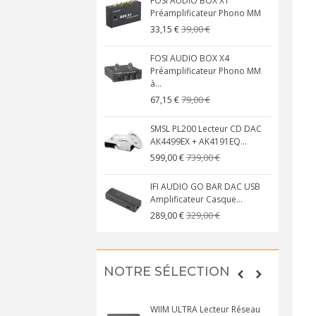
FOSI AUDIO BOX X1
Préamplificateur Phono MM
39,00 €
33,15 €
FOSI AUDIO BOX X4
Préamplificateur Phono MM
à...
79,00 €
67,15 €
SMSL PL200 Lecteur CD DAC
AK4499EX + AK4191EQ...
739,00 €
599,00 €
IFI AUDIO GO BAR DAC USB
Amplificateur Casque...
329,00 €
289,00 €
NOTRE SÉLECTION
WIIM ULTRA Lecteur Réseau