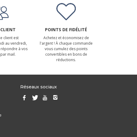
 CLIENT
POINTS DE FIDÉLITÉ
e client est
Achetez et économisez de
ndi au vendredi,
l'argent ! À chaque commande
 répondre à vos
vous cumulez des points
par mail.
convertibles en bons de
réductions.
Réseaux sociaux
e