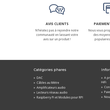
AVIS CLIENTS
PAIEMENT
N'hésitez pas à rejoindre notre
Nous vous prop
communauté en laissant votre
des moyens
avis sur un produit !
populaires 
Catégories phares
Info
»
DAC
»
A pr
HiFi
»
Câbles au Mètre
»
Cond
»
Amplificateurs audio
»
Pai
»
Lecteurs réseau audio
»
Nou
»
Raspberry Pi et Modules pour RPI