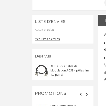
LISTE D'ENVIES
Aucun produit
A
Mes listes d'envies
C
d
Déjà vus
C
t
AUDIO-GD Câble de
Modulation ACSS 4 pôles 1m
I
(La paire)
A
PROMOTIONS