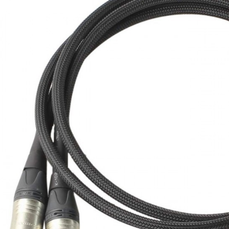
NEUTRIK NC3FXX Connecteur
XLR Femelle 3 Pôles...
4,95 €
4,30 €
[GRADE B] DAYTON AUDIO
MKSX4 Enceinte Subwoofer...
179,90 €
149,00 €
AUDIOPHONICS DA-S250NC
Amplificateur Intégré...
649,00 €
579,00 €
FOSI AUDIO CA30
Amplificateur 4 Voies pour...
159,99 €
135,99 €
AUDIOPHONICS DAW-S250NC