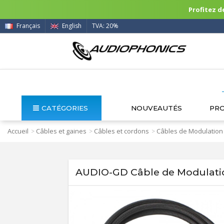
Profitez de
Français
English
TVA: 20%
CATÉGORIES
NOUVEAUTÉS
PR
Accueil
Câbles et gaines
Câbles et cordons
Câbles de Modulation
>
>
>
AUDIO-GD Câble de Modulatio