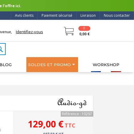
l'offre ici.
Avis clients
Paiement sécurisé
Livraison
Nous contacter
0
Identifiez-vous
nvenue,
0,00 €
BLOG
SOLDES ET PROMO
WORKSHOP
Référence : 10297
129,00 €
TTC
!