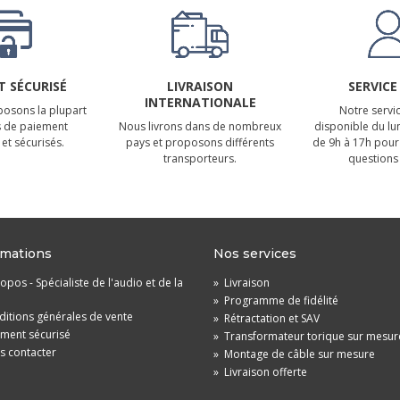
 SÉCURISÉ
LIVRAISON
SERVICE
INTERNATIONALE
osons la plupart
Notre servic
 de paiement
Nous livrons dans de nombreux
disponible du lu
et sécurisés.
pays et proposons différents
de 9h à 17h pour
transporteurs.
questions 
rmations
Nos services
opos - Spécialiste de l'audio et de la
»
Livraison
»
Programme de fidélité
itions générales de vente
»
Rétractation et SAV
ement sécurisé
»
Transformateur torique sur mesur
s contacter
»
Montage de câble sur mesure
»
Livraison offerte