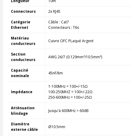
Longueur
10m
Connecteurs
2x RJ45
Catégorie
Câble : Cat7
Ethernet
Connecteurs : T6s
Matériau
Cuivre OFC PLaqué Argent
conducteurs
Section
AWG 26/7 (0.129mm²/10.5mm²)
conducteurs
Capacité
45nF/km
nominale
1-100MHz = 100+/-15Ω
Impédance
100-250MHZ = 100+/-22Ω
250-600MHz = 100+/-25Ω
Atténuation
Jusqu'à 600MHz > 60dB
blindage
Diamètre
Ø10.5mm
externe câble