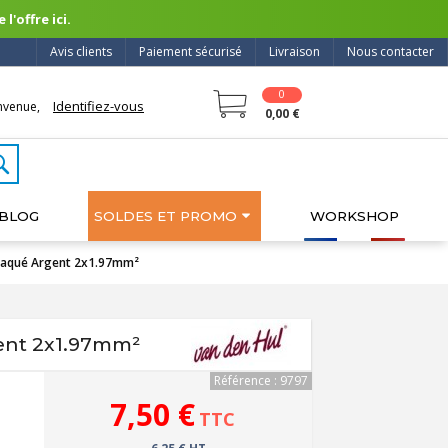
l'offre ici.
Avis clients
Paiement sécurisé
Livraison
Nous contacter
0
Identifiez-vous
nvenue,
0,00 €
BLOG
SOLDES ET PROMO
WORKSHOP
Plaqué Argent 2x1.97mm²
ent 2x1.97mm²
Référence : 9797
7,50 €
TTC