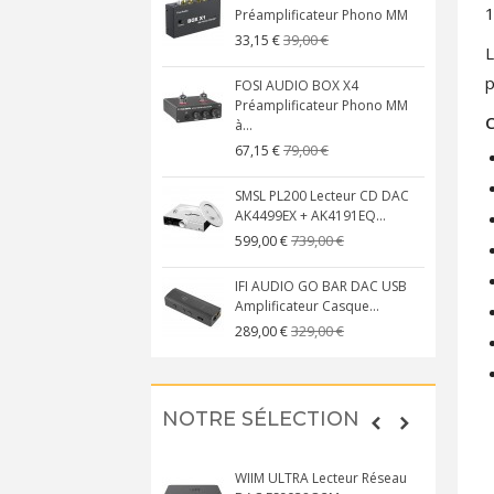
Préamplificateur Phono MM
39,00 €
33,15 €
L
p
FOSI AUDIO BOX X4
Préamplificateur Phono MM
C
à...
79,00 €
67,15 €
SMSL PL200 Lecteur CD DAC
AK4499EX + AK4191EQ...
739,00 €
599,00 €
IFI AUDIO GO BAR DAC USB
Amplificateur Casque...
329,00 €
289,00 €
NOTRE SÉLECTION
WIIM ULTRA Lecteur Réseau