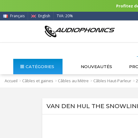
Profitez de
Français
English
TVA: 20%
CATÉGORIES
NOUVEAUTÉS
PR
Accueil
Câbles et gaines
Câbles au Mètre
Câbles Haut-Parleur
2
>
>
>
>
VAN DEN HUL THE SNOWLINE C