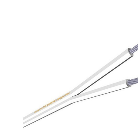
Amplificateur Intégré...
790,00 €
DAN CLARK AUDIO AEON 2
CLOSED NOIRE Casque...
919,00 €
EVERSOLO DMP-A6 MASTER
EDITION GEN 2 Lecteur...
1 290,00 €
LUXSIN X9 DAC Amplificateur
Casque AK4191 +...
1 099,00 €