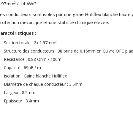
1.97mm² / 14 AWG.
XLR Femelle 3 Pôles...
4,95 €
4,30 €
es conducteurs sont isolés par une gaine Hulliflex blanche haute
rotection mécanique et une stabilité chimique élevée.
[GRADE B] DAYTON AUDIO
MKSX4 Enceinte Subwoofer...
aractéristiques :
179,90 €
149,00 €
Section totale : 2x 1.97mm²
AUDIOPHONICS DA-S250NC
Structure des conducteurs : 98 brins de 0.16mm en Cuivre OFC pla
Amplificateur Intégré...
Résistance : 0.88 Ohm / 100m
649,00 €
579,00 €
Capacité : 69pF / m
FOSI AUDIO CA30
Isolation : Gaine blanche Hulliflex
Amplificateur 4 Voies pour...
159,99 €
135,99 €
Diamètre de chaque conducteur : 3.5mm
Largeur : 8.5mm
Epaisseur : 3.4mm
AUDIOPHONICS DAW-S250NC