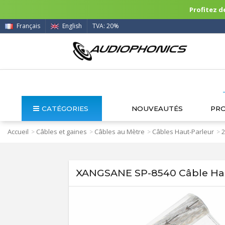
Profitez de
Français
English
TVA: 20%
CATÉGORIES
NOUVEAUTÉS
PR
Accueil
Câbles et gaines
Câbles au Mètre
Câbles Haut-Parleur
2
>
>
>
>
XANGSANE SP-8540 Câble Hau