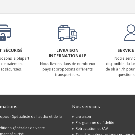
 SÉCURISÉ
LIVRAISON
SERVICE
INTERNATIONALE
osons la plupart
Notre servic
 de paiement
Nous livrons dans de nombreux
disponible du lu
et sécurisés.
pays et proposons différents
de 9h à 17h pour
transporteurs.
questions 
rmations
Nos services
opos - Spécialiste de l'audio et de la
»
Livraison
»
Programme de fidélité
itions générales de vente
»
Rétractation et SAV
ement sécurisé
»
Transformateur torique sur mesur