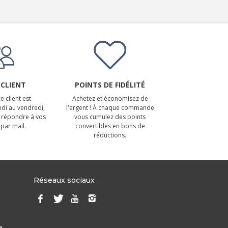
 CLIENT
POINTS DE FIDÉLITÉ
e client est
Achetez et économisez de
ndi au vendredi,
l'argent ! À chaque commande
 répondre à vos
vous cumulez des points
par mail.
convertibles en bons de
réductions.
Réseaux sociaux
e