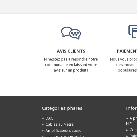
AVIS CLIENTS
PAIEMENT
N'hésitez pas à rejoindre notre
Nous vous prop
communauté en laissant votre
des moyens
avis sur un produit !
populaires 
Catégories phares
Info
»
DAC
»
A pr
HiFi
»
Câbles au Mètre
»
Cond
»
Amplificateurs audio
»
Pai
»
Lecteurs réseau audio