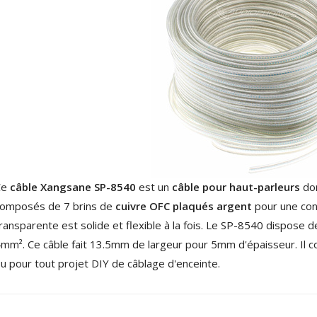
4,95 €
4,30 €
[GRADE B] DAYTON AUDIO
MKSX4 Enceinte Subwoofer...
179,90 €
149,00 €
AUDIOPHONICS DA-S250NC
Amplificateur Intégré...
649,00 €
579,00 €
FOSI AUDIO CA30
Amplificateur 4 Voies pour...
Ce
câble Xangsane SP-8540
est un
câble pour haut-parleurs
don
159,99 €
135,99 €
omposés de 7 brins de
cuivre OFC plaqués argent
pour une con
ransparente est solide et flexible à la fois. Le SP-8540 dispose
mm². Ce câble fait 13.5mm de largeur pour 5mm d'épaisseur. Il co
u pour tout projet DIY de câblage d'enceinte.
AUDIOPHONICS DAW-S250NC
Amplificateur Intégré...