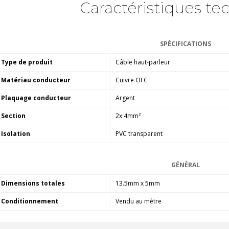
Caractéristiques te
790,00 €
DAN CLARK AUDIO AEON 2
CLOSED NOIRE Casque...
SPÉCIFICATIONS
919,00 €
Type de produit
Câble haut-parleur
EVERSOLO DMP-A6 MASTER
EDITION GEN 2 Lecteur...
Matériau conducteur
Cuivre OFC
1 290,00 €
Plaquage conducteur
Argent
LUXSIN X9 DAC Amplificateur
Section
2x 4mm²
Casque AK4191 +...
1 099,00 €
Isolation
PVC transparent
GÉNÉRAL
Dimensions totales
13.5mm x 5mm
Conditionnement
Vendu au mètre