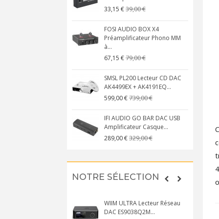
39,00 €
33,15 €
FOSI AUDIO BOX X4
Préamplificateur Phono MM
à...
79,00 €
67,15 €
SMSL PL200 Lecteur CD DAC
AK4499EX + AK4191EQ...
739,00 €
599,00 €
IFI AUDIO GO BAR DAC USB
Amplificateur Casque...
329,00 €
289,00 €
c
t
4
NOTRE SÉLECTION
o
WIIM ULTRA Lecteur Réseau
DAC ES9038Q2M...