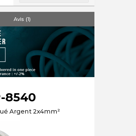
Avis (1)
-8540
aqué Argent 2x4mm²