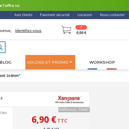
l'offre ici.
Avis clients
Paiement sécurisé
Livraison
Nous contacter
0
Identifiez-vous
nvenue,
0,00 €
BLOG
SOLDES ET PROMO
WORKSHOP
rgent 2x4mm²
²
Référence : 18447
 les
6,90 €
TTC