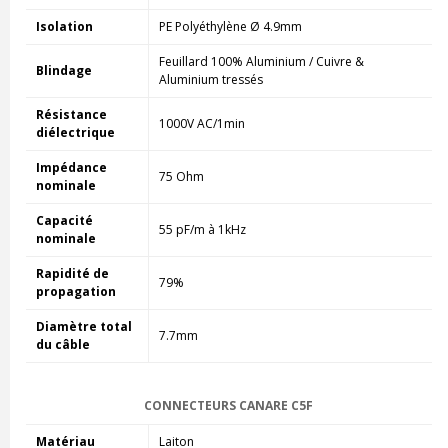
Isolation
PE Polyéthylène Ø 4.9mm
Feuillard 100% Aluminium / Cuivre &
Blindage
Aluminium tressés
Résistance
1000V AC/1min
diélectrique
Impédance
75 Ohm
nominale
Capacité
55 pF/m à 1kHz
nominale
Rapidité de
79%
propagation
Diamètre total
7.7mm
du câble
CONNECTEURS CANARE C5F
Matériau
Laiton