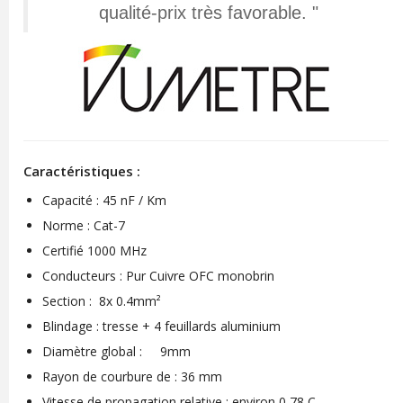
qualité-prix très favorable. "
Caractéristiques :
Capacité : 45 nF / Km
Norme :
Cat
-7
Certifié 1000
MHz
Conducteurs : Pur Cuivre OFC monobrin
Section : 8x 0.4mm²
Blindage : tresse + 4 feuillards aluminium
D
iamètre global : 9
mm
Rayon de courbure
de : 36
mm
Vitesse de propagation
relative
:
environ 0,78
C