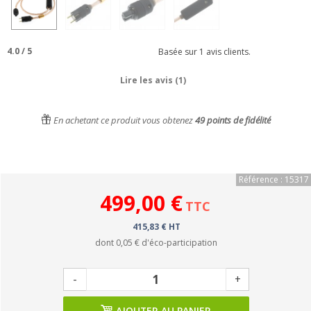
4.0
/
5
Basée sur
1
avis clients.
Lire les avis (1)
En achetant ce produit vous obtenez
49
points de fidélité
Référence : 15317
499,00 €
TTC
415,83 € HT
dont
0,05 €
d'éco-participation
-
+
AJOUTER AU PANIER