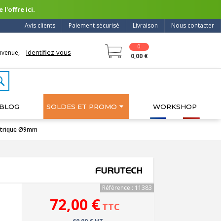
l'offre ici.
Avis clients
Paiement sécurisé
Livraison
Nous contacter
0
Identifiez-vous
nvenue,
0,00 €
BLOG
SOLDES ET PROMO
WORKSHOP
étrique Ø9mm
Référence : 11383
72,00 €
TTC