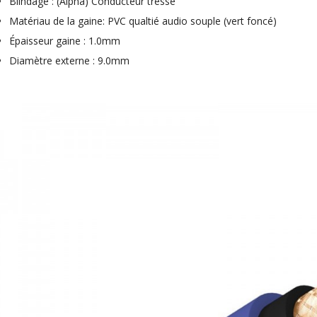
Blindage : (Alpha) Conducteur tressé
790,00 €
Matériau de la gaine: PVC qualtié audio souple (vert foncé)
DAN CLARK AUDIO AEON 2
Épaisseur gaine : 1.0mm
CLOSED NOIRE Casque...
Diamètre externe : 9.0mm
919,00 €
EVERSOLO DMP-A6 MASTER
EDITION GEN 2 Lecteur...
1 290,00 €
LUXSIN X9 DAC Amplificateur
Casque AK4191 +...
1 099,00 €