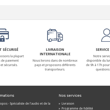
 SÉCURISÉ
LIVRAISON
SERVICE
INTERNATIONALE
osons la plupart
Notre servic
 de paiement
Nous livrons dans de nombreux
disponible du lu
et sécurisés.
pays et proposons différents
de 9h à 17h pour
transporteurs.
questions 
rmations
Nos services
opos - Spécialiste de l'audio et de la
»
Livraison
»
Programme de fidélité