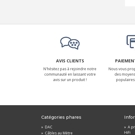
AVIS CLIENTS
PAIEMENT
N'hésitez pas à rejoindre notre
Nous vous prop
communauté en laissant votre
des moyens
avis sur un produit !
populaires 
Catégories phares
Info
»
DAC
»
A pr
HiFi
»
Câbles au Mètre