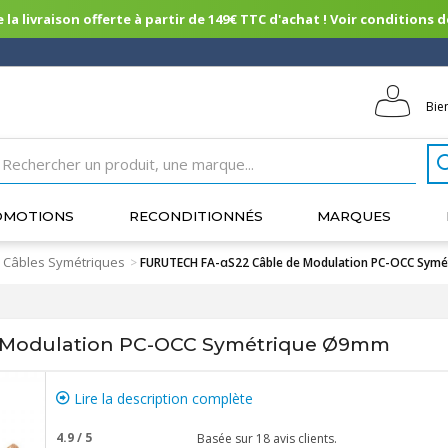
 la livraison offerte à partir de 149€ TTC d'achat ! Voir conditions de 
Bie
OMOTIONS
RECONDITIONNÉS
MARQUES
Câbles Symétriques
>
FURUTECH FA-αS22 Câble de Modulation PC-OCC Sym
 Modulation PC-OCC Symétrique Ø9mm
Lire la description complète
4.9
/
5
Basée sur
18
avis clients.