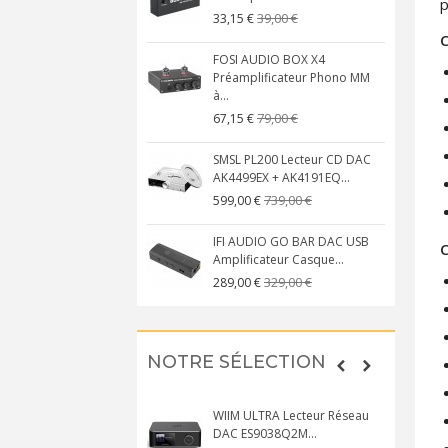
p
39,00 €
33,15 €
C
FOSI AUDIO BOX X4
Préamplificateur Phono MM
à...
79,00 €
67,15 €
SMSL PL200 Lecteur CD DAC
AK4499EX + AK4191EQ...
739,00 €
599,00 €
IFI AUDIO GO BAR DAC USB
C
Amplificateur Casque...
329,00 €
289,00 €
NOTRE SÉLECTION
WIIM ULTRA Lecteur Réseau
DAC ES9038Q2M...