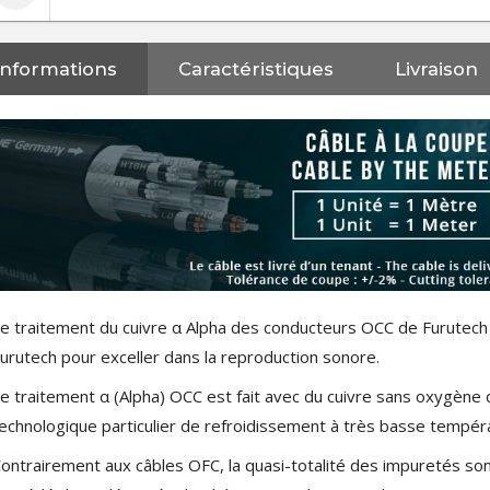
Informations
Caractéristiques
Livraison
e traitement du cuivre α Alpha des conducteurs OCC de Furutech e
urutech pour exceller dans la reproduction sonore.
e traitement α (Alpha) OCC est fait avec du cuivre sans oxygène 
echnologique particulier de refroidissement à très basse tempér
ontrairement aux câbles OFC, la quasi-totalité des impuretés son
NEUTRIK NC3FXX Connecteur
XLR Femelle 3 Pôles...