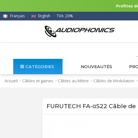
Profitez de
Français
English
TVA: 20%
CATÉGORIES
NOUVEAUTÉS
PR
Accueil
Câbles et gaines
Câbles au Mètre
Câbles de Modulation
>
>
>
>
FURUTECH FA-αS22 Câble de