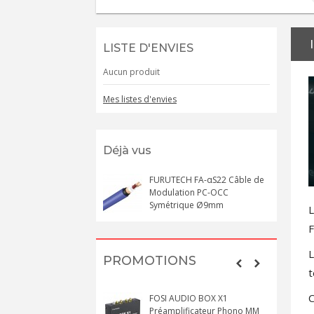
LISTE D'ENVIES
Aucun produit
Mes listes d'envies
Déjà vus
FURUTECH FA-αS22 Câble de
Modulation PC-OCC
Symétrique Ø9mm
L
F
L
PROMOTIONS
t
C
FOSI AUDIO BOX X1
Préamplificateur Phono MM