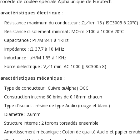
rocédé de coulée spéciale Alpha unique de Furutech.
4,95 €
4,30 €
aractéristiques électrique :
[GRADE B] DAYTON AUDIO
Résistance maximum du conducteur : Ω／km 13 (JISC3005 6 20℃)
MKSX4 Enceinte Subwoofer...
Résistance d'isolement minimal : MΩ‧m >100 à 1000V 20℃
179,90 €
149,00 €
Capacitance : PF/M 84.1 à 1KHz
AUDIOPHONICS DA-S250NC
Impédance : Ω 37.7 à 10 MHz
Amplificateur Intégré...
649,00 €
579,00 €
Inductance : uH/M 1.55 à 1KHz
Force diélectrique : V／1 min. AC 1000 (JISC3005 8)
FOSI AUDIO CA30
Amplificateur 4 Voies pour...
aractéristiques mécanique :
159,99 €
135,99 €
Type de conducteur : Cuivre α(Alpha) OCC
Construction interne 60 brins de 0.18mm chacun
Type d'isolant : résine de type Audio (rouge et blanc)
Diamètre : 2.6mm
Structure interne : 2 torons torsadés ensemble
AUDIOPHONICS DAW-S250NC
Amortissement mécanique : Coton de qualité Audio et papier enru
Amplificateur Intégré...