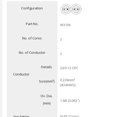
Configuration
Part No.
W3106
No. of Cores
2
No. of Conductor
2
Details
20/0.12 OFC
Conductor
0.226mm²
Size(mm²)
(#24AWG)
Ov. Dia.
1.6Ø (0.063")
(mm)
XLPE (Cross-
Insulation