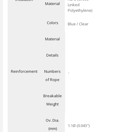
Material
Linked
Polyethylene)
Colors
Blue / Clear
Material
Details
Reinforcement
Numbers
-
of Rope
Breakable
Weight
Ov. Dia.
1.1Ø (0.043")
(mm)