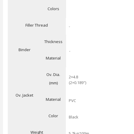
Colors
Filler Thread
-
Thickness
Binder
-
Material
Ov. Dia.
2×4.8
(2×0.189")
(mm)
Ov. Jacket
Material
PVC
Color
Black
Weight
5.7kg/100m