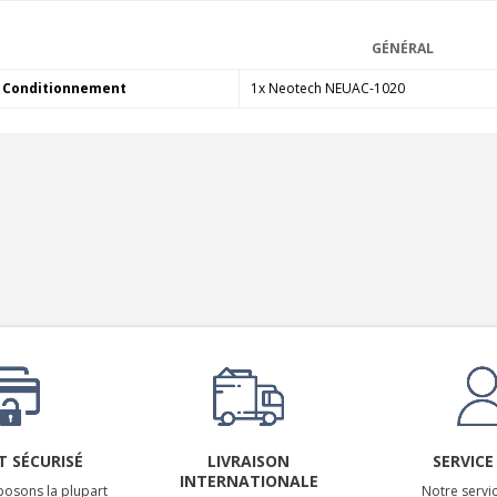
EVERSOLO DMP-A6 MASTER
EDITION GEN 2 Lecteur...
GÉNÉRAL
1 290,00 €
Conditionnement
1x Neotech NEUAC-1020
LUXSIN X9 DAC Amplificateur
Casque AK4191 +...
1 099,00 €
 SÉCURISÉ
LIVRAISON
SERVICE
INTERNATIONALE
osons la plupart
Notre servic