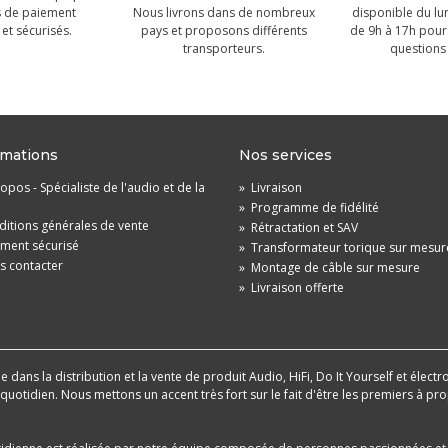
 de paiement
Nous livrons dans de nombreux
disponible du lu
et sécurisés.
pays et proposons différents
de 9h à 17h pour
transporteurs.
questions 
rmations
Nos services
opos - Spécialiste de l'audio et de la
»
Livraison
»
Programme de fidélité
itions générales de vente
»
Rétractation et SAV
ement sécurisé
»
Transformateur torique sur mesur
s contacter
»
Montage de câble sur mesure
»
Livraison offerte
dans la distribution et la vente de produit Audio, HiFi, Do It Yourself et électr
u quotidien. Nous mettons un accent très fort sur le fait d'être les premiers à