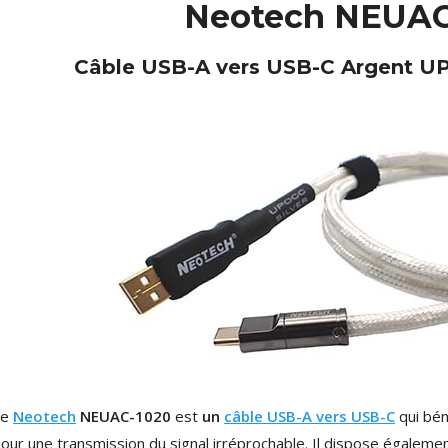
Neotech NEUAC
Câble USB-A vers USB-C Argent U
NEUTRIK NC3FXX Connecteur
XLR Femelle 3 Pôles...
4,95 €
4,30 €
[GRADE B] DAYTON AUDIO
Le
Neotech
NEUAC-1020
est
un
câble USB-A vers USB-C
qui bén
MKSX4 Enceinte Subwoofer...
our une transmission du signal irréprochable. Il dispose égaleme
179,90 €
149,00 €