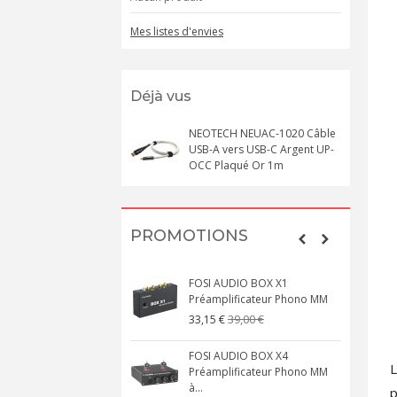
Mes listes d'envies
Déjà vus
NEOTECH NEUAC-1020 Câble
USB-A vers USB-C Argent UP-
OCC Plaqué Or 1m
PROMOTIONS
FOSI AUDIO BOX X1
Préamplificateur Phono MM
39,00 €
33,15 €
FOSI AUDIO BOX X4
Préamplificateur Phono MM
à...
p