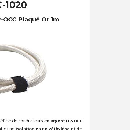
-1020
P-OCC Plaqué Or 1m
éficie de conducteurs en
argent UP-OCC
nt d'une
isolation en polyéthylène et de