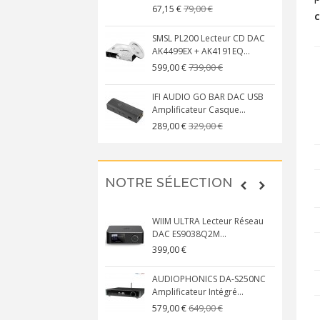
79,00 €
67,15 €
c
SMSL PL200 Lecteur CD DAC
AK4499EX + AK4191EQ...
739,00 €
599,00 €
IFI AUDIO GO BAR DAC USB
Amplificateur Casque...
329,00 €
289,00 €
NOTRE SÉLECTION
WIIM ULTRA Lecteur Réseau
DAC ES9038Q2M...
399,00 €
AUDIOPHONICS DA-S250NC
Amplificateur Intégré...
649,00 €
579,00 €