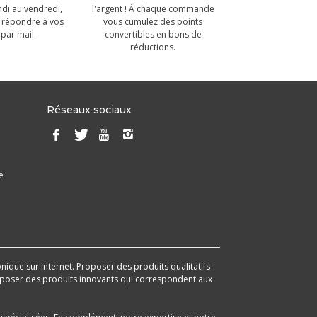
ndi au vendredi,
l'argent ! À chaque commande
 répondre à vos
vous cumulez des points
par mail.
convertibles en bons de
réductions.
Réseaux sociaux
e
onique sur internet. Proposer des produits qualitatifs
 proposer des produits innovants qui correspondent aux