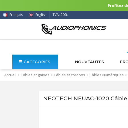
Profitez de
Français
English
TVA: 20%
CATÉGORIES
NOUVEAUTÉS
PR
Accueil
Câbles et gaines
Câbles et cordons
Câbles Numériques
>
>
>
>
NEOTECH NEUAC-1020 Câble 