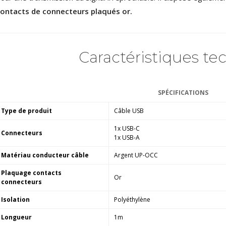
ontacts de connecteurs plaqués or.
AUDIOPHONICS DA-S250NC
Amplificateur Intégré...
649,00 €
579,00 €
Caractéristiques te
FOSI AUDIO CA30
Amplificateur 4 Voies pour...
159,99 €
135,99 €
SPÉCIFICATIONS
Type de produit
Câble USB
1x USB-C
Connecteurs
1x USB-A
Matériau conducteur câble
Argent UP-OCC
AUDIOPHONICS DAW-S250NC
Amplificateur Intégré...
Plaquage contacts
790,00 €
Or
connecteurs
DAN CLARK AUDIO AEON 2
Isolation
Polyéthylène
CLOSED NOIRE Casque...
Longueur
1m
919,00 €