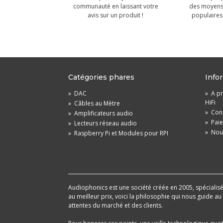
communauté en laissant votre
des moyens
avis sur un produit !
populaires 
Catégories phares
Info
»
DAC
»
A pr
HiFi
»
Câbles au Mètre
»
Cond
»
Amplificateurs audio
»
Pai
»
Lecteurs réseau audio
»
Nou
»
Raspberry Pi et Modules pour RPI
Audiophonics est une société créée en 2005, spécialisée 
au meilleur prix, voici la philosophie qui nous guide a
attentes du marché et des clients.