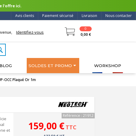
l'offre ici.
Avis clients
Paiement sécurisé
Livraison
Nous contacter
0
Identifiez-vous
nvenue,
0,00 €
BLOG
SOLDES ET PROMO
WORKSHOP
UP-OCC Plaqué Or 1m
Référence : 21912
icie
159,00 €
nal
TTC
ène et