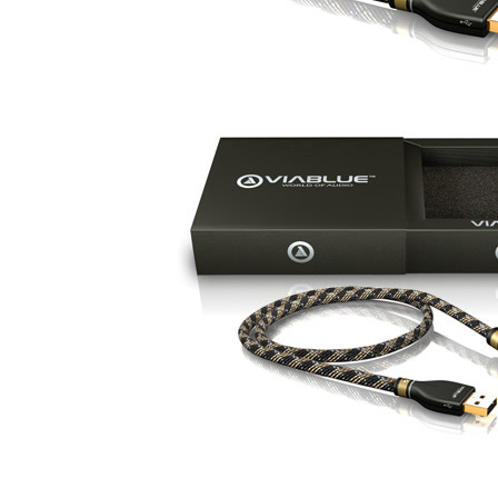
Amplificateur Intégré...
790,00 €
DAN CLARK AUDIO AEON 2
CLOSED NOIRE Casque...
919,00 €
EVERSOLO DMP-A6 MASTER
EDITION GEN 2 Lecteur...
1 290,00 €
LUXSIN X9 DAC Amplificateur
Casque AK4191 +...
1 099,00 €