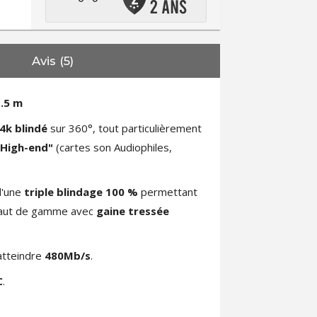
Avis (5)
1.5 m
4k blindé
sur 360°, tout particulièrement
"High-end"
(cartes son Audiophiles,
d'une
triple blindage 100 %
permettant
n haut de gamme avec
gaine tressée
atteindre
480Mb/s
.
C
.