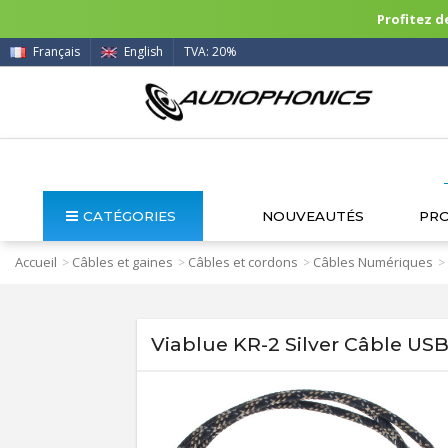
Profitez de
Français
English
TVA: 20%
CATÉGORIES
NOUVEAUTÉS
PR
Accueil
Câbles et gaines
Câbles et cordons
Câbles Numériques
>
>
>
>
Viablue KR-2 Silver Câble US