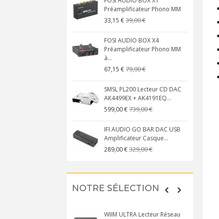
FOSI AUDIO BOX X1
Préamplificateur Phono MM
39,00 €
33,15 €
FOSI AUDIO BOX X4
Préamplificateur Phono MM
à...
79,00 €
67,15 €
SMSL PL200 Lecteur CD DAC
AK4499EX + AK4191EQ...
739,00 €
599,00 €
IFI AUDIO GO BAR DAC USB
Amplificateur Casque...
329,00 €
289,00 €
NOTRE SÉLECTION
WIIM ULTRA Lecteur Réseau