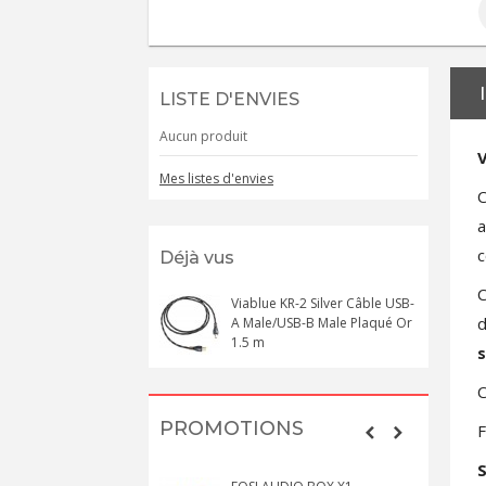
LISTE D'ENVIES
Aucun produit
V
Mes listes d'envies
C
a
c
Déjà vus
Viablue KR-2 Silver Câble USB-
d
A Male/USB-B Male Plaqué Or
1.5 m
PROMOTIONS
F
S