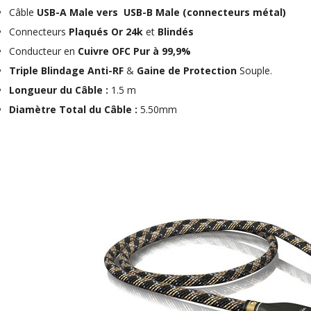
NEUTRIK NC3FXX Connecteur
Câble
USB-A Male vers USB-B Male (connecteurs métal)
XLR Femelle 3 Pôles...
4,95 €
4,30 €
Connecteurs
Plaqués Or 24k
et
Blindés
Conducteur en
Cuivre OFC Pur à 99,9%
[GRADE B] DAYTON AUDIO
Triple Blindage Anti-RF
&
Gaine de Protection
Souple.
MKSX4 Enceinte Subwoofer...
179,90 €
149,00 €
Longueur du Câble :
1.5 m
Diamètre Total du Câble :
5.50mm
AUDIOPHONICS DA-S250NC
Amplificateur Intégré...
649,00 €
579,00 €
FOSI AUDIO CA30
Amplificateur 4 Voies pour...
159,99 €
135,99 €
AUDIOPHONICS DAW-S250NC