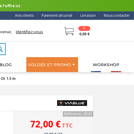
l'offre ici.
Avis clients
Paiement sécurisé
Livraison
Nous contacter
0
Identifiez-vous
nvenue,
0,00 €
BLOG
SOLDES ET PROMO
WORKSHOP
 Or 1.5 m
Référence : 6547
72,00 €
TTC