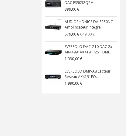
DAC ES9038Q2M...
399,00 €
AUDIOPHONICS DA-S250NC
Amplificateur Intégré...
649,00 €
579,00 €
EVERSOLO DAC-Z10 DAC 2x
AK4499+AK4191 I2S HDMI...
1 990,00 €
EVERSOLO DMP-A8 Lecteur
Réseau AK4191EQ...
1 990,00 €