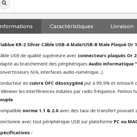
Informations
Caractéristiques
Livraison
iablue KR-2 Silver Câble USB-A Male/USB-B Male Plaqué Or 
âble USB de qualité supérieure avec
connecteurs plaqués Or 2
dapté au branchement des périphériques
Audio informatique 
onvertisseurs N/A, interfaces audio-numérique...).
Conducteur en
cuivre OFC désoxygéné
pur à 99,9% et entouré 
'éliminer les interférences induites par radio fréquence. Finitio
souple
.
Compatible
norme 1.1 & 2.0
avec des taux de transfert pouvant 
onctionne avec tout périphérique USB sur plateforme
PC ou MA
pécifications :