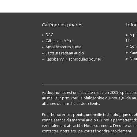
Catégories phares
Info
»
DAC
»
A pr
HiFi
»
Câbles au Mètre
»
Cond
»
Amplificateurs audio
»
Pai
»
Lecteurs réseau audio
»
Nou
»
Raspberry Pi et Modules pour RPI
Audiophonics est une société créée en 2005, spécialisée 
au meilleur prix, voici la philosophie qui nous guide a
attentes du marché et des clients.
Pour honorer ces points, une veille technologique quo
connaissance du marché audio DIY nous permettent d'im
véritablement attractifs. Nous sommes à l'écoute de nos
contacter, notre équipe vous répondra rapidement.