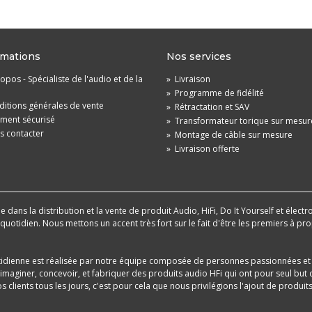
rmations
Nos services
opos - Spécialiste de l'audio et de la
»
Livraison
»
Programme de fidélité
itions générales de vente
»
Rétractation et SAV
ement sécurisé
»
Transformateur torique sur mesur
s contacter
»
Montage de câble sur mesure
»
Livraison offerte
dans la distribution et la vente de produit Audio, HiFi, Do It Yourself et électr
u quotidien. Nous mettons un accent très fort sur le fait d'être les premiers à
tidienne est réalisée par notre équipe composée de personnes passionnées et 
aginer, concevoir, et fabriquer des produits audio HFi qui ont pour seul but d
 clients tous les jours, c'est pour cela que nous privilégions l'ajout de produ