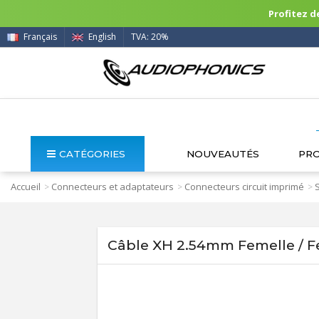
Profitez de
Français
English
TVA: 20%
CATÉGORIES
NOUVEAUTÉS
PR
Accueil
Connecteurs et adaptateurs
Connecteurs circuit imprimé
>
>
>
Câble XH 2.54mm Femelle / Fe