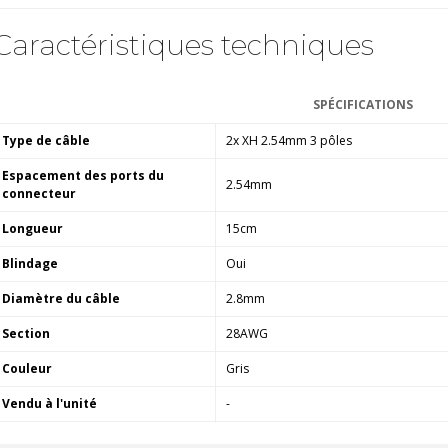
4,95 €
4,30 €
Caractéristiques techniques
[GRADE B] DAYTON AUDIO
MKSX4 Enceinte Subwoofer...
179,90 €
149,00 €
SPÉCIFICATIONS
Type de câble
2x XH 2.54mm 3 pôles
AUDIOPHONICS DA-S250NC
Amplificateur Intégré...
Espacement des ports du
649,00 €
579,00 €
2.54mm
connecteur
FOSI AUDIO CA30
Longueur
15cm
Amplificateur 4 Voies pour...
159,99 €
Blindage
Oui
135,99 €
Diamètre du câble
2.8mm
Section
28AWG
Couleur
Gris
Vendu à l'unité
-
AUDIOPHONICS DAW-S250NC
Amplificateur Intégré...