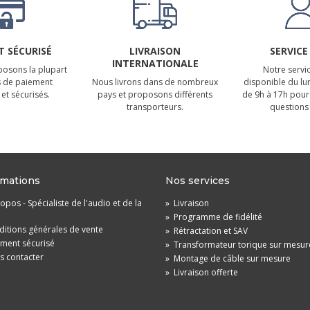
 SÉCURISÉ
LIVRAISON
SERVICE
INTERNATIONALE
osons la plupart
Notre servic
 de paiement
Nous livrons dans de nombreux
disponible du lu
et sécurisés.
pays et proposons différents
de 9h à 17h pour
transporteurs.
questions 
rmations
Nos services
opos - Spécialiste de l'audio et de la
»
Livraison
»
Programme de fidélité
itions générales de vente
»
Rétractation et SAV
ement sécurisé
»
Transformateur torique sur mesur
s contacter
»
Montage de câble sur mesure
»
Livraison offerte