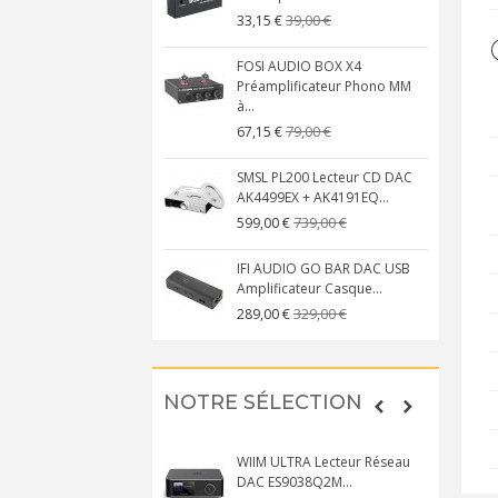
39,00 €
33,15 €
FOSI AUDIO BOX X4
Préamplificateur Phono MM
à...
79,00 €
67,15 €
SMSL PL200 Lecteur CD DAC
AK4499EX + AK4191EQ...
739,00 €
599,00 €
IFI AUDIO GO BAR DAC USB
Amplificateur Casque...
329,00 €
289,00 €
NOTRE SÉLECTION
WIIM ULTRA Lecteur Réseau
DAC ES9038Q2M...