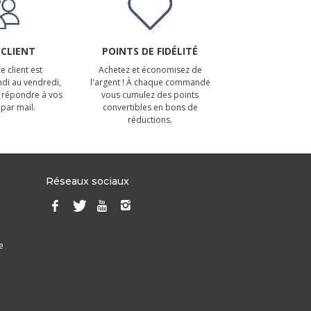
 CLIENT
POINTS DE FIDÉLITÉ
e client est
Achetez et économisez de
ndi au vendredi,
l'argent ! À chaque commande
 répondre à vos
vous cumulez des points
par mail.
convertibles en bons de
réductions.
Réseaux sociaux
e