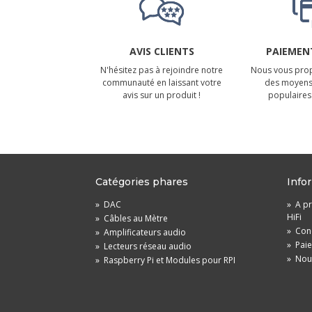
AVIS CLIENTS
PAIEMENT
N'hésitez pas à rejoindre notre
Nous vous prop
communauté en laissant votre
des moyens
avis sur un produit !
populaires 
Catégories phares
Info
»
DAC
»
A pr
HiFi
»
Câbles au Mètre
»
Cond
»
Amplificateurs audio
»
Pai
»
Lecteurs réseau audio
»
Nou
»
Raspberry Pi et Modules pour RPI