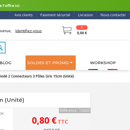
l'offre ici.
Avis clients
Paiement sécurisé
Livraison
Nous contacter
0
Identifiez-vous
nvenue,
0,00 €
BLOG
SOLDES ET PROMO
WORKSHOP
indé 2 Connecteurs 3 Pôles Gris 15cm (Unité)
m (Unité)
Référence : 13020
XH
0,80 €
TTC