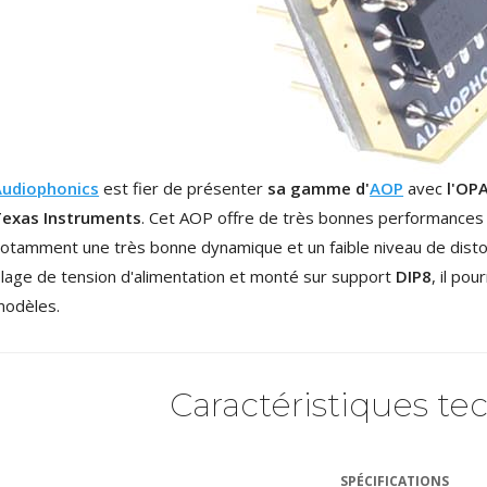
XLR Femelle 3 Pôles...
4,95 €
4,30 €
[GRADE B] DAYTON AUDIO
MKSX4 Enceinte Subwoofer...
179,90 €
149,00 €
AUDIOPHONICS DA-S250NC
Audiophonics
est fier de présenter
sa gamme d'
AOP
avec
l'OP
Amplificateur Intégré...
Texas Instruments
. Cet AOP offre de très bonnes performances p
649,00 €
579,00 €
otamment une très bonne dynamique et un faible niveau de distor
FOSI AUDIO CA30
lage de tension d'alimentation et monté sur support
DIP8
, il po
Amplificateur 4 Voies pour...
odèles.
159,99 €
135,99 €
Caractéristiques te
AUDIOPHONICS DAW-S250NC
SPÉCIFICATIONS