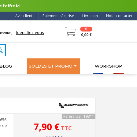
l'offre ici.
Avis clients
Paiement sécurisé
Livraison
Nous contacter
0
Identifiez-vous
nvenue,
0,00 €
BLOG
SOLDES ET PROMO
WORKSHOP
Référence : 19311
1656
7,90 €
e de
TTC