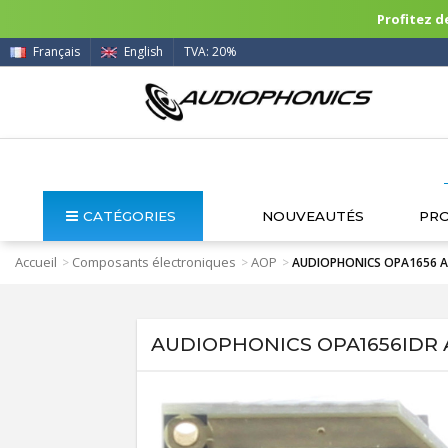
Profitez de
Français
English
TVA: 20%
CATÉGORIES
NOUVEAUTÉS
PR
Accueil
Composants électroniques
AOP
>
>
>
AUDIOPHONICS OPA1656 AO
AUDIOPHONICS OPA1656IDR 