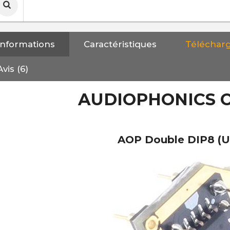
Informations
Caractéristiques
Téléchar
Avis (6)
AUDIOPHONICS O
AOP Double DIP8 (U
NEUTRIK NC3FXX Connecteur