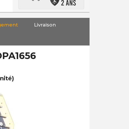
gement
Livraison
PA1656
nité)