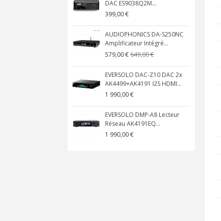
DAC ES9038Q2M...
399,00 €
AUDIOPHONICS DA-S250NC
Amplificateur Intégré...
649,00 €
579,00 €
EVERSOLO DAC-Z10 DAC 2x
AK4499+AK4191 I2S HDMI...
1 990,00 €
EVERSOLO DMP-A8 Lecteur
Réseau AK4191EQ...
1 990,00 €