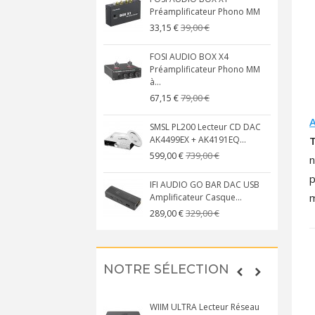
Préamplificateur Phono MM
39,00 €
33,15 €
FOSI AUDIO BOX X4
Préamplificateur Phono MM
à...
79,00 €
67,15 €
SMSL PL200 Lecteur CD DAC
AK4499EX + AK4191EQ...
739,00 €
599,00 €
n
p
IFI AUDIO GO BAR DAC USB
m
Amplificateur Casque...
329,00 €
289,00 €
NOTRE SÉLECTION
WIIM ULTRA Lecteur Réseau