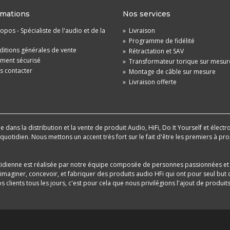
rmations
Nos services
opos - Spécialiste de l'audio et de la
»
Livraison
»
Programme de fidélité
itions générales de vente
»
Rétractation et SAV
ement sécurisé
»
Transformateur torique sur mesur
s contacter
»
Montage de câble sur mesure
»
Livraison offerte
dans la distribution et la vente de produit Audio, HiFi, Do It Yourself et électr
u quotidien. Nous mettons un accent très fort sur le fait d'être les premiers à
tidienne est réalisée par notre équipe composée de personnes passionnées et 
aginer, concevoir, et fabriquer des produits audio HFi qui ont pour seul but d
 clients tous les jours, c'est pour cela que nous privilégions l'ajout de produ