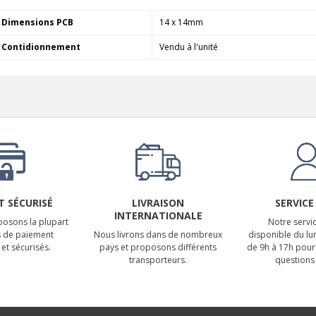
Dimensions PCB
14 x 14mm
Contidionnement
Vendu à l'unité
 SÉCURISÉ
LIVRAISON
SERVICE
INTERNATIONALE
osons la plupart
Notre servic
 de paiement
Nous livrons dans de nombreux
disponible du lu
et sécurisés.
pays et proposons différents
de 9h à 17h pour
transporteurs.
questions 