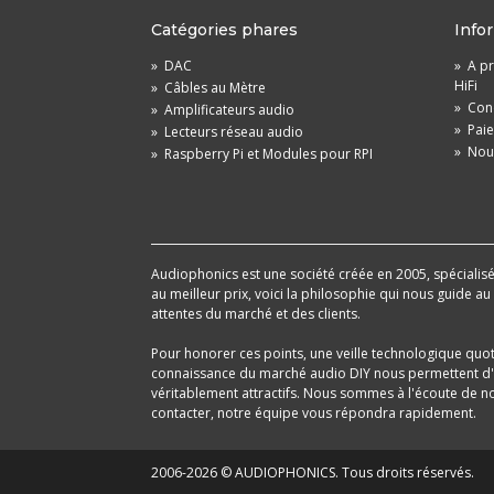
Catégories phares
Info
»
DAC
»
A pr
HiFi
»
Câbles au Mètre
»
Cond
»
Amplificateurs audio
»
Pai
»
Lecteurs réseau audio
»
Nou
»
Raspberry Pi et Modules pour RPI
Audiophonics est une société créée en 2005, spécialisée 
au meilleur prix, voici la philosophie qui nous guide a
attentes du marché et des clients.
Pour honorer ces points, une veille technologique quo
connaissance du marché audio DIY nous permettent d'im
véritablement attractifs. Nous sommes à l'écoute de nos
contacter, notre équipe vous répondra rapidement.
2006-2026 © AUDIOPHONICS. Tous droits réservés.