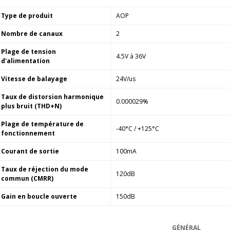
Amplificateur Intégré...
790,00 €
Type de produit
AOP
Nombre de canaux
2
DAN CLARK AUDIO AEON 2
CLOSED NOIRE Casque...
Plage de tension
4.5V à 36V
919,00 €
d'alimentation
EVERSOLO DMP-A6 MASTER
Vitesse de balayage
24V/us
EDITION GEN 2 Lecteur...
Taux de distorsion harmonique
1 290,00 €
0.000029%
plus bruit (THD+N)
LUXSIN X9 DAC Amplificateur
Plage de température de
Casque AK4191 +...
-40°C / +125°C
fonctionnement
1 099,00 €
Courant de sortie
100mA
Taux de réjection du mode
120dB
commun (CMRR)
Gain en boucle ouverte
150dB
GÉNÉRAL