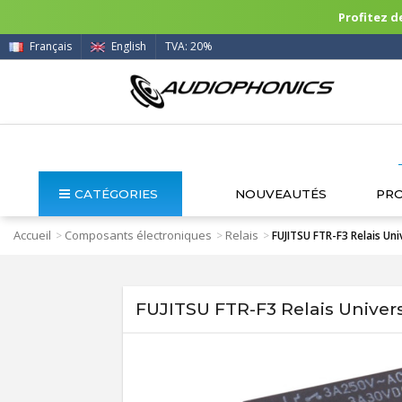
Profitez de
Français
English
TVA: 20%
CATÉGORIES
NOUVEAUTÉS
PR
Accueil
Composants électroniques
Relais
>
>
>
FUJITSU FTR-F3 Relais Uni
FUJITSU FTR-F3 Relais Univer