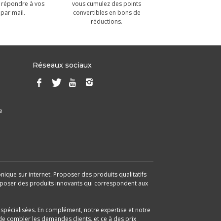
 répondre à vos
vous cumulez des points
par mail.
convertibles en bons de
réductions.
Réseaux sociaux
e
onique sur internet. Proposer des produits qualitatifs
 proposer des produits innovants qui correspondent aux
spécialisées. En complément, notre expertise et notre
e combler les demandes clients, et ce à des prix