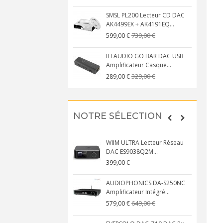
SMSL PL200 Lecteur CD DAC
AK4499EX + AK4191EQ...
739,00 €
599,00 €
IFI AUDIO GO BAR DAC USB
Amplificateur Casque...
329,00 €
289,00 €
NOTRE SÉLECTION
WIIM ULTRA Lecteur Réseau
DAC ES9038Q2M...
399,00 €
AUDIOPHONICS DA-S250NC
Amplificateur Intégré...
649,00 €
579,00 €