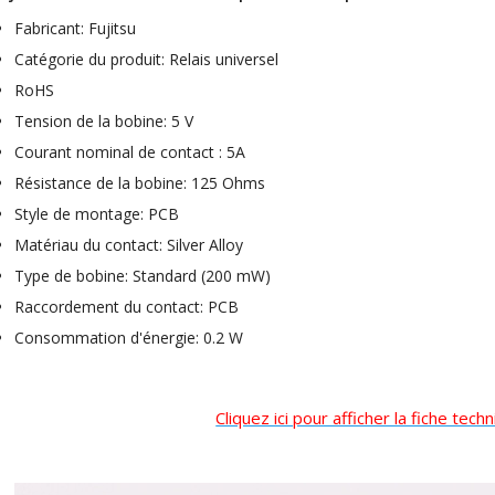
Fabricant: Fujitsu
Catégorie du produit: Relais universel
RoHS
Tension de la bobine: 5 V
Courant nominal de contact : 5A
Résistance de la bobine: 125 Ohms
Style de montage: PCB
Matériau du contact: Silver Alloy
Type de bobine: Standard (200 mW)
Raccordement du contact: PCB
NEUTRIK NC3FXX Connecteur
Consommation d'énergie: 0.2 W
XLR Femelle 3 Pôles...
4,95 €
4,30 €
Cliquez ici pour afficher la fiche tec
[GRADE B] DAYTON AUDIO
MKSX4 Enceinte Subwoofer...
179,90 €
149,00 €