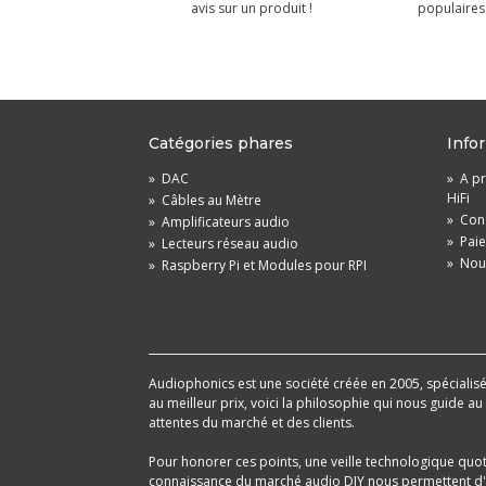
avis sur un produit !
populaires 
Catégories phares
Info
»
DAC
»
A pr
HiFi
»
Câbles au Mètre
»
Cond
»
Amplificateurs audio
»
Pai
»
Lecteurs réseau audio
»
Nou
»
Raspberry Pi et Modules pour RPI
Audiophonics est une société créée en 2005, spécialisée 
au meilleur prix, voici la philosophie qui nous guide a
attentes du marché et des clients.
Pour honorer ces points, une veille technologique quo
connaissance du marché audio DIY nous permettent d'im