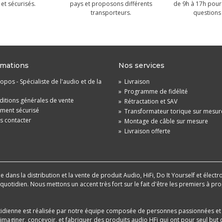
et sécurisés.
pays et proposons différents
de 9h à 17h pour
transporteurs.
questions 
rmations
Nos services
opos - Spécialiste de l'audio et de la
»
Livraison
»
Programme de fidélité
itions générales de vente
»
Rétractation et SAV
ement sécurisé
»
Transformateur torique sur mesur
s contacter
»
Montage de câble sur mesure
»
Livraison offerte
dans la distribution et la vente de produit Audio, HiFi, Do It Yourself et électr
u quotidien. Nous mettons un accent très fort sur le fait d'être les premiers à
tidienne est réalisée par notre équipe composée de personnes passionnées et 
aginer, concevoir, et fabriquer des produits audio HFi qui ont pour seul but d