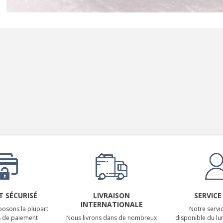
EVERSOLO DMP-A6 MASTER
EDITION GEN 2 Lecteur...
1 290,00 €
LUXSIN X9 DAC Amplificateur
Casque AK4191 +...
1 099,00 €
 SÉCURISÉ
LIVRAISON
SERVICE
INTERNATIONALE
osons la plupart
Notre servic
 de paiement
Nous livrons dans de nombreux
disponible du lu