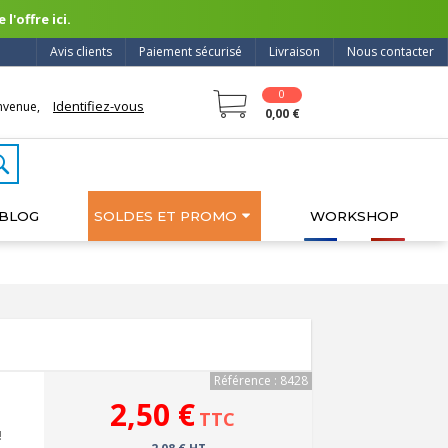
l'offre ici.
Avis clients
Paiement sécurisé
Livraison
Nous contacter
0
Identifiez-vous
nvenue,
0,00 €
BLOG
SOLDES ET PROMO
WORKSHOP
Référence : 8428
2,50 €
TTC
!