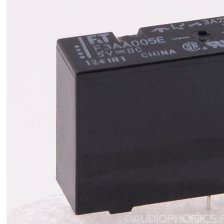
AUDIOPHONICS DA-S250NC
Amplificateur Intégré...
649,00 €
579,00 €
FOSI AUDIO CA30
Amplificateur 4 Voies pour...
159,99 €
135,99 €
AUDIOPHONICS DAW-S250NC
Amplificateur Intégré...
790,00 €
DAN CLARK AUDIO AEON 2
CLOSED NOIRE Casque...
919,00 €