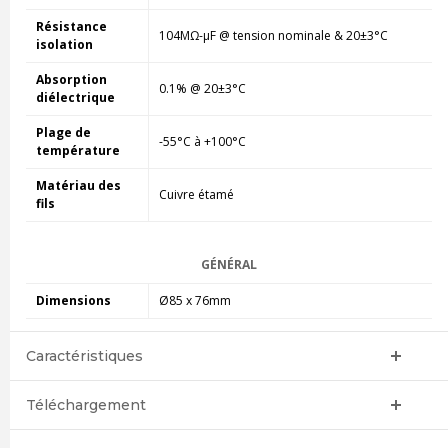
Résistance
104MΩ-µF @ tension nominale & 20±3°C
isolation
Absorption
0.1% @ 20±3°C
diélectrique
Plage de
-55°C à +100°C
température
Matériau des
Cuivre étamé
fils
GÉNÉRAL
Dimensions
Ø85 x 76mm
Caractéristiques
Téléchargement