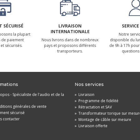
 SÉCURISÉ
LIVRAISON
SERVICE
INTERNATIONALE
osons la plupart
Notre servic
 de paiement
Nous livrons dans de nombreux
disponible du lu
et sécurisés.
pays et proposons différents
de 9h à 17h pour
transporteurs.
questions 
rmations
Nos services
opos - Spécialiste de l'audio et de la
»
Livraison
»
Programme de fidélité
itions générales de vente
»
Rétractation et SAV
ement sécurisé
»
Transformateur torique sur mesur
s contacter
»
Montage de câble sur mesure
»
Livraison offerte