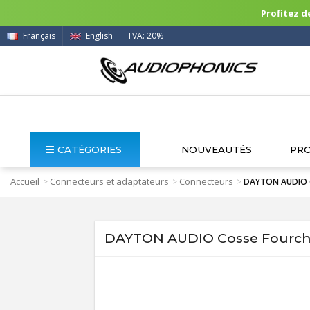
Profitez de
Français
English
TVA: 20%
CATÉGORIES
NOUVEAUTÉS
PR
Accueil
Connecteurs et adaptateurs
Connecteurs
>
>
>
DAYTON AUDIO Co
DAYTON AUDIO Cosse Fourche