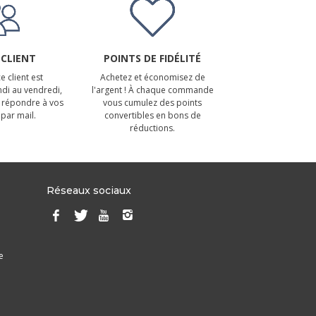
 CLIENT
POINTS DE FIDÉLITÉ
e client est
Achetez et économisez de
ndi au vendredi,
l'argent ! À chaque commande
 répondre à vos
vous cumulez des points
par mail.
convertibles en bons de
réductions.
Réseaux sociaux
e