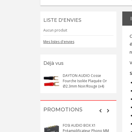
LISTE D'ENVIES
Aucun produit
C
Mes listes d'envies
é
n
V
Déjà vus
S
DAYTON AUDIO Cosse
Fourche Isolée Plaquée Or
Ø2.3mm Noir/Rouge (x4)
PROMOTIONS
FOSI AUDIO BOX X1
Préamplificateur Phono MM