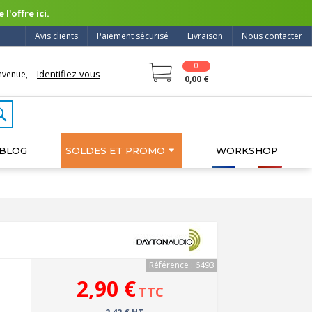
l'offre ici.
Avis clients
Paiement sécurisé
Livraison
Nous contacter
0
Identifiez-vous
nvenue,
0,00 €
BLOG
SOLDES ET PROMO
WORKSHOP
Référence : 6493
2,90 €
TTC