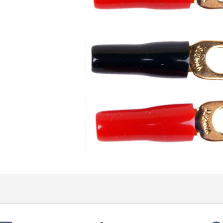
790,00 €
DAN CLARK AUDIO AEON 2
CLOSED NOIRE Casque...
919,00 €
EVERSOLO DMP-A6 MASTER
EDITION GEN 2 Lecteur...
1 290,00 €
LUXSIN X9 DAC Amplificateur
Casque AK4191 +...
1 099,00 €