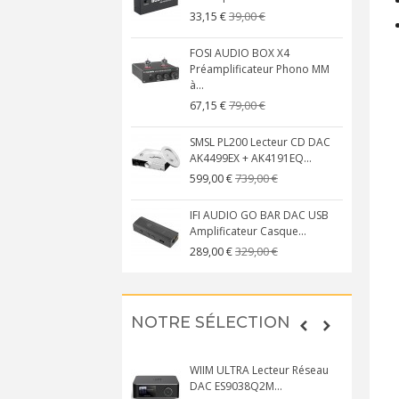
39,00 €
33,15 €
FOSI AUDIO BOX X4
Préamplificateur Phono MM
à...
79,00 €
67,15 €
SMSL PL200 Lecteur CD DAC
AK4499EX + AK4191EQ...
739,00 €
599,00 €
IFI AUDIO GO BAR DAC USB
Amplificateur Casque...
329,00 €
289,00 €
NOTRE SÉLECTION
WIIM ULTRA Lecteur Réseau
DAC ES9038Q2M...