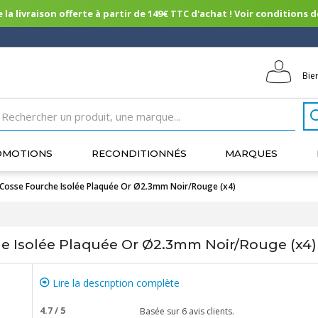
 la livraison offerte à partir de 149€ TTC d'achat ! Voir conditions de 
Bie
OMOTIONS
RECONDITIONNÉS
MARQUES
sse Fourche Isolée Plaquée Or Ø2.3mm Noir/Rouge (x4)
 Isolée Plaquée Or Ø2.3mm Noir/Rouge (x4)
Lire la description complète
4.7
/
5
Basée sur
6
avis clients.