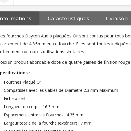
Informations
Caractéristiques
Livraison
es fourches Dayton Audio plaquées Or sont concus pour tous bo
cartement de 4.35mm entre fourche. Elles sont toutes indiquée
otamment ou toutes utilisations similaires.
oici un produit abordable doté de quatre gaines de finition rouge 
pécifications :
Fourches Plaqué Or
Compatibles avec les Câbles de Diamètre 2.3 mm Maximum
Fiche à sertir
Longueur du corps : 16.3 mm
Espacement entre les Fourches : 4.35 mm
Largeur totale de la fourche (extérieur) : 7 mm
NEUTRIK NC3FXX Connecteur
XLR Femelle 3 Pôles...