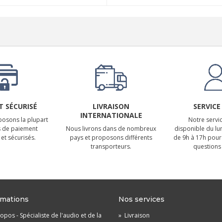
 SÉCURISÉ
LIVRAISON
SERVICE
INTERNATIONALE
osons la plupart
Notre servic
 de paiement
Nous livrons dans de nombreux
disponible du lu
et sécurisés.
pays et proposons différents
de 9h à 17h pour
transporteurs.
questions 
rmations
Nos services
opos - Spécialiste de l'audio et de la
»
Livraison