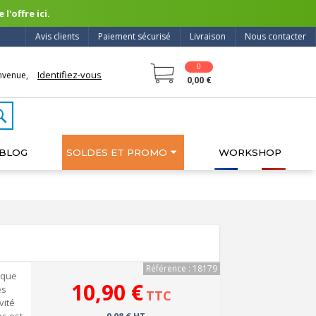
l'offre ici.
Avis clients
Paiement sécurisé
Livraison
Nous contacter
0
Identifiez-vous
nvenue,
0,00 €
BLOG
SOLDES ET PROMO
WORKSHOP
Référence : 18179
 que
10,90 €
es
TTC
vité