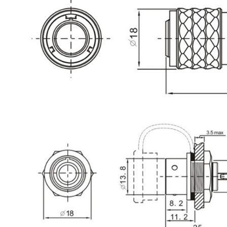
790,00 €
DAN CLARK AUDIO AEON 2
CLOSED NOIRE Casque...
919,00 €
EVERSOLO DMP-A6 MASTER
EDITION GEN 2 Lecteur...
1 290,00 €
LUXSIN X9 DAC Amplificateur
Casque AK4191 +...
1 099,00 €