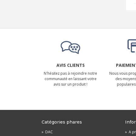
AVIS CLIENTS
PAIEMENT
N'hésitez pas à rejoindre notre
Nous vous prop
communauté en laissant votre
des moyens
avis sur un produit !
populaires 
Catégories phares
Info
»
DAC
»
A pr