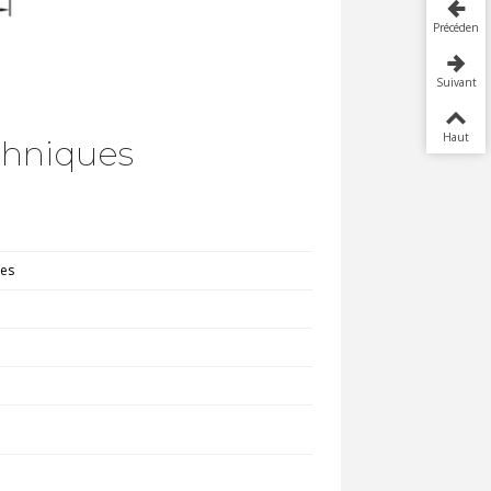
Précédent
Suivant
Haut
chniques
les