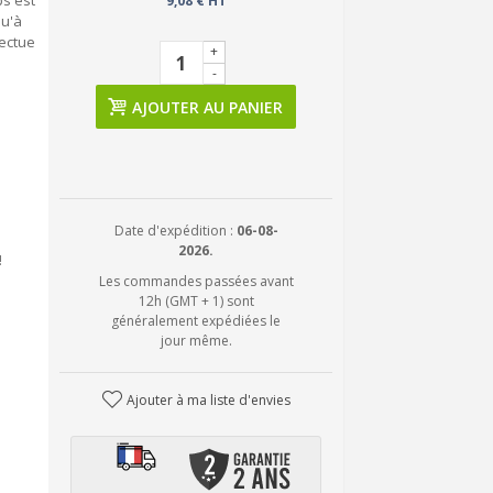
ps est
9,08 € HT
qu'à
ectue
+
-
AJOUTER AU PANIER
Date d'expédition :
06-08-
2026.
!
Les commandes passées avant
12h (GMT + 1) sont
généralement expédiées le
jour même.
Ajouter à ma liste d'envies