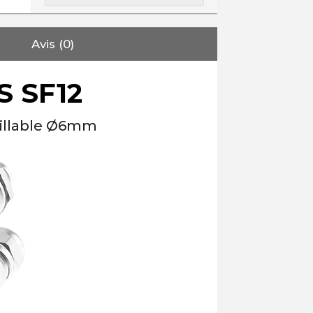
Avis (0)
 SF12
uillable Ø6mm