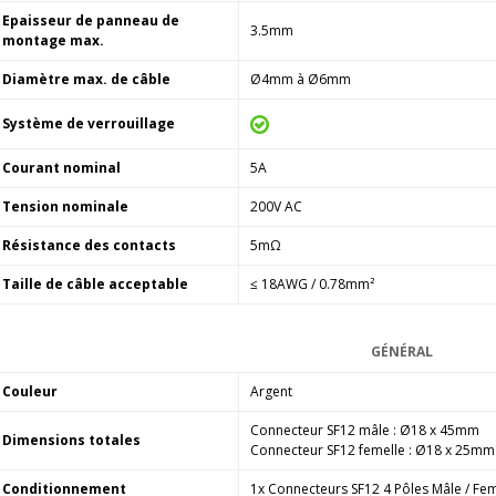
Epaisseur de panneau de
3.5mm
montage max.
Diamètre max. de câble
Ø4mm à Ø6mm
Système de verrouillage
Courant nominal
5A
Tension nominale
200V AC
Résistance des contacts
5m
Ω
Taille de câble acceptable
≤
18AWG / 0.78mm²
GÉNÉRAL
Couleur
Argent
Connecteur SF12 mâle : Ø18 x 45mm
Dimensions totales
Connecteur SF12 femelle : Ø18 x 25mm
Conditionnement
1x Connecteurs SF12 4 Pôles Mâle / Fe