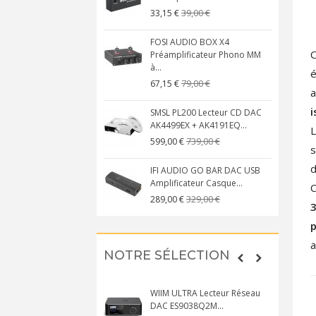
39,00 €
33,15 €
FOSI AUDIO BOX X4
C
Préamplificateur Phono MM
à...
é
79,00 €
67,15 €
a
i
SMSL PL200 Lecteur CD DAC
AK4499EX + AK4191EQ...
L
739,00 €
599,00 €
s
d
IFI AUDIO GO BAR DAC USB
Amplificateur Casque...
C
329,00 €
289,00 €
p
a
NOTRE SÉLECTION
WIIM ULTRA Lecteur Réseau
DAC ES9038Q2M...