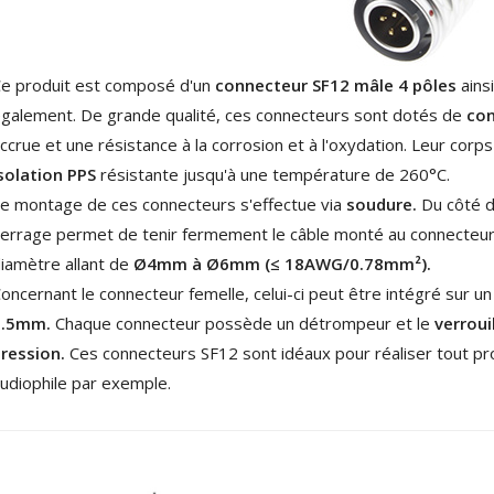
4,95 €
4,30 €
[GRADE B] DAYTON AUDIO
e produit est composé d'un
connecteur SF12 mâle 4 pôles
ains
MKSX4 Enceinte Subwoofer...
179,90 €
149,00 €
galement. De grande qualité, ces connecteurs sont dotés de
con
ccrue et une résistance à la corrosion et à l'oxydation. Leur corps
AUDIOPHONICS DA-S250NC
solation PPS
résistante jusqu'à une température de 260°C.
Amplificateur Intégré...
649,00 €
579,00 €
e montage de ces connecteurs s'effectue via
soudure.
Du côté d
errage permet de tenir fermement le câble monté au connecteur,
FOSI AUDIO CA30
iamètre allant de
Ø4mm à Ø6mm (
≤ 18
AWG/0.78mm²).
Amplificateur 4 Voies pour...
159,99 €
oncernant le connecteur femelle, celui-ci peut être intégré sur 
135,99 €
3.5mm.
Chaque connecteur possède un détrompeur et le
verroui
ression.
Ces connecteurs SF12 sont idéaux pour réaliser tout pr
udiophile par exemple.
AUDIOPHONICS DAW-S250NC
Amplificateur Intégré...