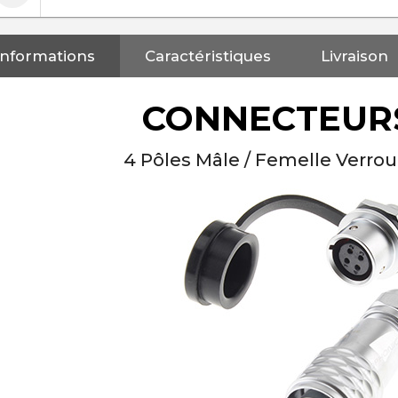
Informations
Caractéristiques
Livraison
CONNECTEURS
4 Pôles Mâle / Femelle Verro
NEUTRIK NC3FXX Connecteur
XLR Femelle 3 Pôles...