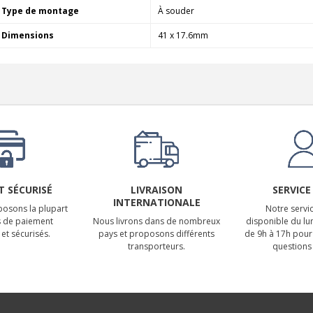
Type de montage
À souder
Dimensions
41 x 17.6mm
 SÉCURISÉ
LIVRAISON
SERVICE
INTERNATIONALE
osons la plupart
Notre servic
 de paiement
Nous livrons dans de nombreux
disponible du lu
et sécurisés.
pays et proposons différents
de 9h à 17h pour
transporteurs.
questions 