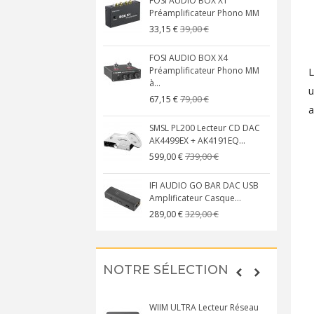
FOSI AUDIO BOX X1
Préamplificateur Phono MM
39,00 €
33,15 €
FOSI AUDIO BOX X4
L
Préamplificateur Phono MM
à...
u
79,00 €
67,15 €
a
SMSL PL200 Lecteur CD DAC
AK4499EX + AK4191EQ...
739,00 €
599,00 €
IFI AUDIO GO BAR DAC USB
Amplificateur Casque...
329,00 €
289,00 €
NOTRE SÉLECTION
WIIM ULTRA Lecteur Réseau