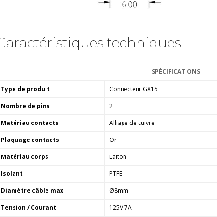
Amplificateur Intégré...
790,00 €
DAN CLARK AUDIO AEON 2
Caractéristiques techniques
CLOSED NOIRE Casque...
919,00 €
SPÉCIFICATIONS
EVERSOLO DMP-A6 MASTER
EDITION GEN 2 Lecteur...
Type de produit
Connecteur GX16
1 290,00 €
Nombre de pins
2
LUXSIN X9 DAC Amplificateur
Casque AK4191 +...
Matériau contacts
Alliage de cuivre
1 099,00 €
Plaquage contacts
Or
Matériau corps
Laiton
Isolant
PTFE
Diamètre câble max
Ø8mm
Tension / Courant
125V 7A