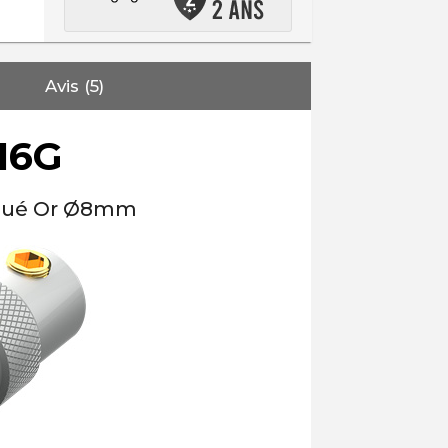
Avis (5)
16G
aqué Or Ø8mm