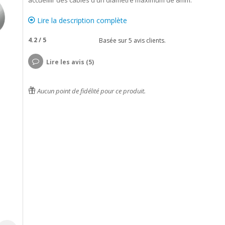
accueillir des câbles d'un diamètre maximum de 8mm.
Lire la description complète
4.2
/
5
Basée sur
5
avis clients.
Lire les avis (5)
Aucun point de fidélité pour ce produit.