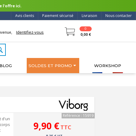
l'offre ici.
Avis clients
Paiement sécurisé
Livraison
Nous contacter
0
Identifiez-vous
nvenue,
0,00 €
BLOG
SOLDES ET PROMO
WORKSHOP
Référence : 15919
t d'un
9,90 €
 corps
TTC
t