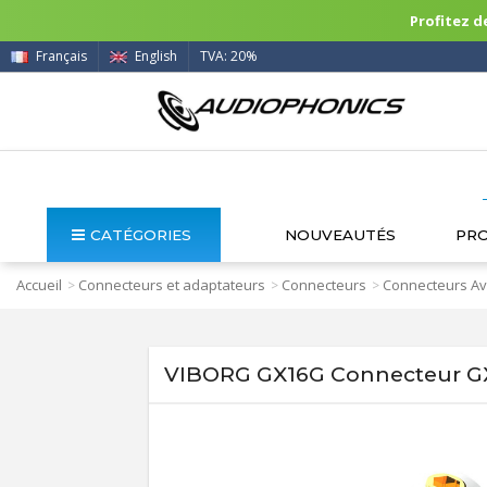
Profitez de
Français
English
TVA: 20%
CATÉGORIES
NOUVEAUTÉS
PR
Accueil
Connecteurs et adaptateurs
Connecteurs
Connecteurs Av
>
>
>
VIBORG GX16G Connecteur GX