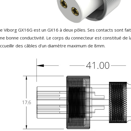
NEUTRIK NC3FXX Connecteur
XLR Femelle 3 Pôles...
4,95 €
4,30 €
[GRADE B] DAYTON AUDIO
e Viborg GX16G est un GX16 à deux pôles. Ses contacts sont fait d
MKSX4 Enceinte Subwoofer...
179,90 €
149,00 €
ne bonne conductivité. Le corps du connecteur est constitué de la
ccueillir des câbles d'un diamètre maximum de 8mm.
AUDIOPHONICS DA-S250NC
Amplificateur Intégré...
649,00 €
579,00 €
FOSI AUDIO CA30
Amplificateur 4 Voies pour...
159,99 €
135,99 €
AUDIOPHONICS DAW-S250NC