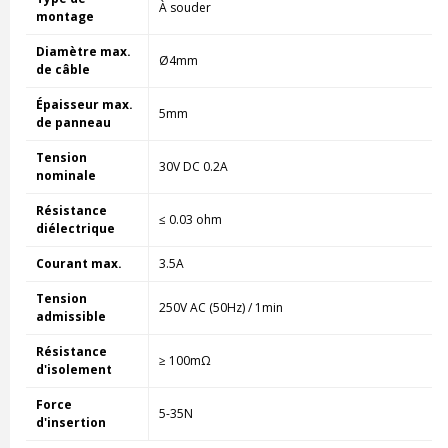
À souder
montage
Diamètre max.
Ø4mm
de câble
Épaisseur max.
5mm
de panneau
Tension
30V DC 0.2A
nominale
Résistance
≤ 0.03 ohm
diélectrique
Courant max.
3.5A
Tension
250V AC (50Hz) / 1min
admissible
Résistance
≥ 100mΩ
d'isolement
Force
5-35N
d'insertion