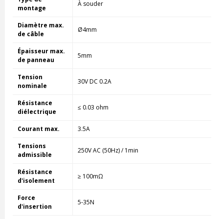
À souder
montage
Diamètre max.
Ø4mm
de câble
Épaisseur max.
5mm
de panneau
Tension
30V DC 0.2A
nominale
Résistance
≤ 0.03 ohm
diélectrique
Courant max.
3.5A
Tensions
250V AC (50Hz) / 1min
admissible
Résistance
≥ 100mΩ
d'isolement
Force
5-35N
d'insertion