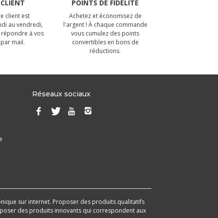
 CLIENT
POINTS DE FIDÉLITÉ
e client est
Achetez et économisez de
ndi au vendredi,
l'argent ! À chaque commande
 répondre à vos
vous cumulez des points
par mail.
convertibles en bons de
réductions.
Réseaux sociaux
e
onique sur internet. Proposer des produits qualitatifs
 proposer des produits innovants qui correspondent aux