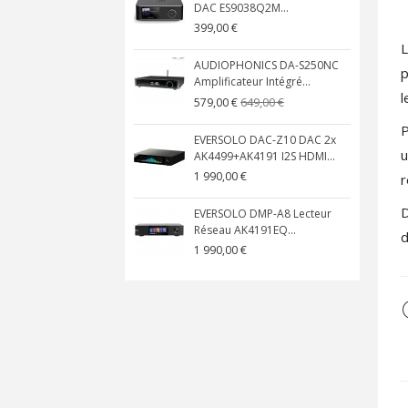
DAC ES9038Q2M...
399,00 €
L
AUDIOPHONICS DA-S250NC
p
Amplificateur Intégré...
l
649,00 €
579,00 €
P
EVERSOLO DAC-Z10 DAC 2x
u
AK4499+AK4191 I2S HDMI...
1 990,00 €
r
D
EVERSOLO DMP-A8 Lecteur
Réseau AK4191EQ...
d
1 990,00 €