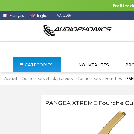
Profitez de
Français
English
TVA: 20%
CATÉGORIES
NOUVEAUTÉS
PR
Accueil
Connecteurs et adaptateurs
Connecteurs
Fourches
>
>
>
>
PAN
PANGEA XTREME Fourche Cuiv