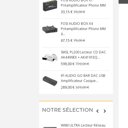
FOSI AUDIO BOX X1
Préamplificateur Phono MM
39,00 €
33,15 €
FOSI AUDIO BOX X4
Préamplificateur Phono MM
à...
79,00 €
67,15 €
SMSL PL200 Lecteur CD DAC
AK4499EX + AK4191EQ...
739,00 €
599,00 €
IFI AUDIO GO BAR DAC USB
Amplificateur Casque...
329,00 €
289,00 €
NOTRE SÉLECTION
WIIM ULTRA Lecteur Réseau