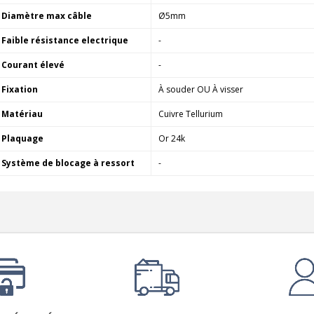
Diamètre max câble
Ø5mm
Faible résistance electrique
-
Courant élevé
-
Fixation
À souder OU À visser
Matériau
Cuivre Tellurium
Plaquage
Or 24k
Système de blocage à ressort
-