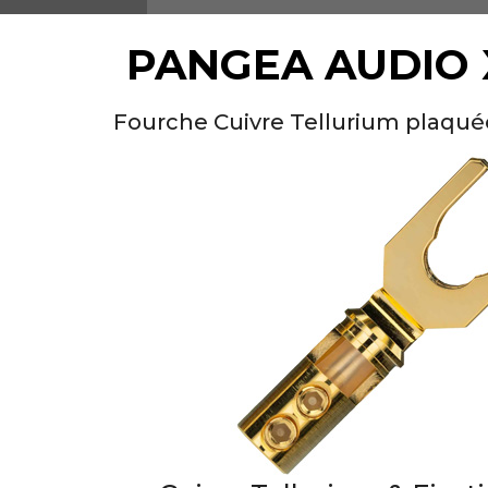
NEUTRIK NC3FXX Connecteur
XLR Femelle 3 Pôles...
4,95 €
4,30 €
PANGEA AUDIO
[GRADE B] DAYTON AUDIO
MKSX4 Enceinte Subwoofer...
Fourche Cuivre Tellurium plaq
179,90 €
149,00 €
AUDIOPHONICS DA-S250NC
Amplificateur Intégré...
649,00 €
579,00 €
FOSI AUDIO CA30
Amplificateur 4 Voies pour...
159,99 €
135,99 €
AUDIOPHONICS DAW-S250NC