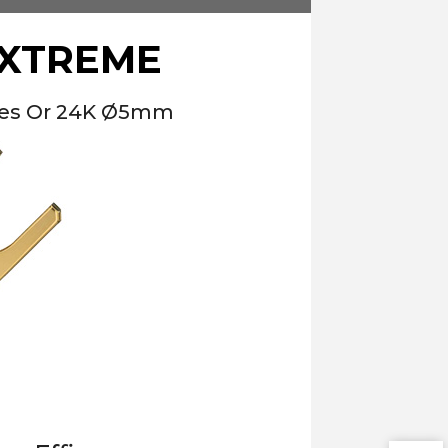
 XTREME
uées Or 24K Ø5mm