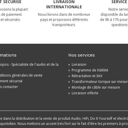
 SÉCURISÉ
LIVRAISON
SERVICE
INTERNATIONALE
osons la plupart
Notre servic
 de paiement
Nous livrons dans de nombreux
disponible du lu
et sécurisés.
pays et proposons différents
de 9h à 17h pour
transporteurs.
questions 
rmations
Nos services
opos - Spécialiste de l'audio et de la
»
Livraison
»
Programme de fidélité
itions générales de vente
»
Rétractation et SAV
ement sécurisé
»
Transformateur torique sur mesur
s contacter
»
Montage de câble sur mesure
»
Livraison offerte
dans la distribution et la vente de produit Audio, HiFi, Do It Yourself et électr
u quotidien. Nous mettons un accent très fort sur le fait d'être les premiers à