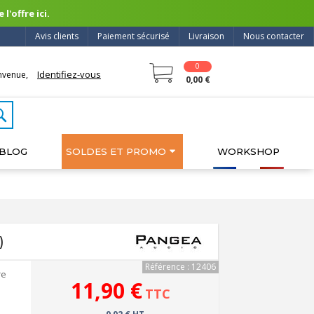
l'offre ici.
Avis clients
Paiement sécurisé
Livraison
Nous contacter
0
Identifiez-vous
nvenue,
0,00 €
BLOG
SOLDES ET PROMO
WORKSHOP
)
Référence : 12406
re
11,90 €
TTC