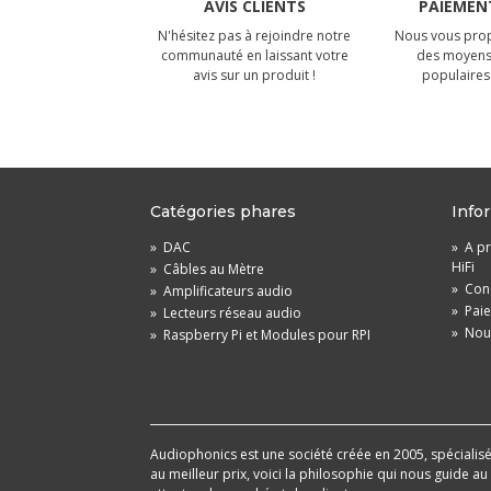
AVIS CLIENTS
PAIEMENT
N'hésitez pas à rejoindre notre
Nous vous prop
communauté en laissant votre
des moyens
avis sur un produit !
populaires 
Catégories phares
Info
»
DAC
»
A pr
HiFi
»
Câbles au Mètre
»
Cond
»
Amplificateurs audio
»
Pai
»
Lecteurs réseau audio
»
Nou
»
Raspberry Pi et Modules pour RPI
Audiophonics est une société créée en 2005, spécialisée 
au meilleur prix, voici la philosophie qui nous guide a