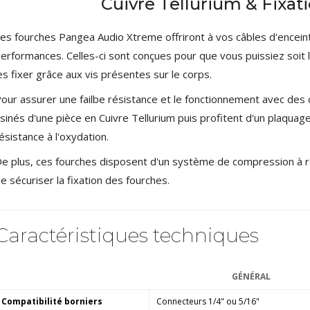
Cuivre Tellurium & Fixati
Amplificateur Intégré...
790,00 €
es fourches Pangea Audio Xtreme offriront à vos câbles d'encei
DAN CLARK AUDIO AEON 2
erformances. Celles-ci sont conçues pour que vous puissiez soit l
CLOSED NOIRE Casque...
es fixer grâce aux vis présentes sur le corps.
919,00 €
our assurer une failbe résistance et le fonctionnement avec des
EVERSOLO DMP-A6 MASTER
sinés d'une pièce en Cuivre Tellurium puis profitent d'un plaqu
EDITION GEN 2 Lecteur...
1 290,00 €
ésistance à l'oxydation.
e plus, ces fourches disposent d'un système de compression à r
LUXSIN X9 DAC Amplificateur
Casque AK4191 +...
e sécuriser la fixation des fourches.
1 099,00 €
Caractéristiques techniques
GÉNÉRAL
Compatibilité borniers
Connecteurs 1/4" ou 5/16"