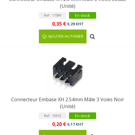
(Unité)
En stock
Ref : 17599
0,35 €
0,29 €HT
AJOUTER AU PANIER
Connecteur Embase XH 2.54mm Mâle 3 Voies Noir
(Unité)
En stock
Ref : 12912
0,20 €
0,17 €HT