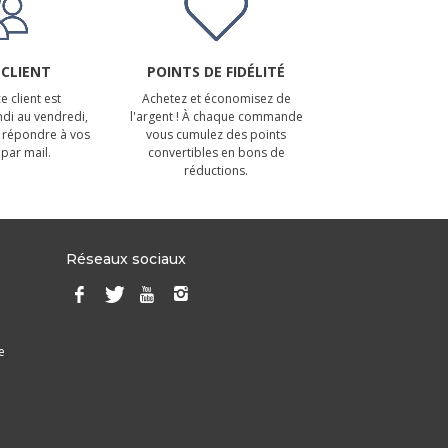
 CLIENT
POINTS DE FIDÉLITÉ
e client est
Achetez et économisez de
ndi au vendredi,
l'argent ! À chaque commande
 répondre à vos
vous cumulez des points
par mail.
convertibles en bons de
réductions.
Réseaux sociaux
e