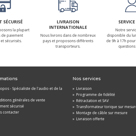
 SÉCURISÉ
LIVRAISON
SERVICE
INTERNATIONALE
osons la plupart
Notre servic
 de paiement
Nous livrons dans de nombreux
disponible du lu
et sécurisés.
pays et proposons différents
de 9h à 17h pour
transporteurs.
questions 
rmations
Nos services
opos - Spécialiste de l'audio et de la
»
Livraison
»
Programme de fidélité
itions générales de vente
»
Rétractation et SAV
ement sécurisé
»
Transformateur torique sur mesur
s contacter
»
Montage de câble sur mesure
»
Livraison offerte