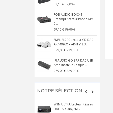
39,00 €
33,15 €
FOSI AUDIO BOX X4
Préamplificateur Phono MM
à...
79,00 €
67,15 €
SMSL PL200 Lecteur CD DAC
AK4499EX + AK4191EQ...
739,00 €
599,00 €
IFI AUDIO GO BAR DAC USB
Amplificateur Casque...
329,00 €
289,00 €
NOTRE SÉLECTION
WIIM ULTRA Lecteur Réseau
DAC ES9038Q2M...