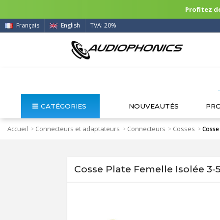
Profitez de
Français
English
TVA: 20%
CATÉGORIES
NOUVEAUTÉS
PR
Accueil
Connecteurs et adaptateurs
Connecteurs
Cosses
>
>
>
>
Cosse 
Cosse Plate Femelle Isolée 3