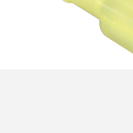
4,95 €
4,30 €
[GRADE B] DAYTON AUDIO
MKSX4 Enceinte Subwoofer...
179,90 €
149,00 €
AUDIOPHONICS DA-S250NC
Amplificateur Intégré...
649,00 €
579,00 €
FOSI AUDIO CA30
Amplificateur 4 Voies pour...
159,99 €
135,99 €
AUDIOPHONICS DAW-S250NC
Amplificateur Intégré...