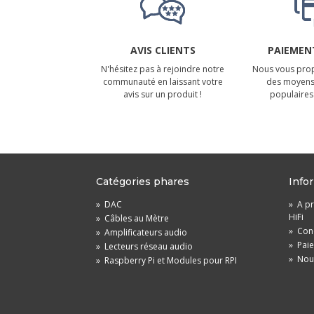
AVIS CLIENTS
PAIEMENT
N'hésitez pas à rejoindre notre
Nous vous prop
communauté en laissant votre
des moyens
avis sur un produit !
populaires 
Catégories phares
Info
»
DAC
»
A pr
HiFi
»
Câbles au Mètre
»
Cond
»
Amplificateurs audio
»
Pai
»
Lecteurs réseau audio
»
Nou
»
Raspberry Pi et Modules pour RPI