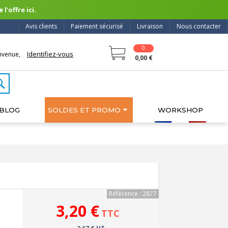
l'offre ici.
Avis clients
Paiement sécurisé
Livraison
Nous contacter
0
Identifiez-vous
nvenue,
0,00 €
BLOG
SOLDES ET PROMO
WORKSHOP
Référence : 2877
3,20 €
TTC