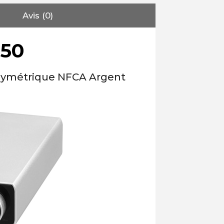
Avis (0)
L50
 Symétrique NFCA Argent