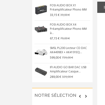
FOSI AUDIO BOX X1
Préamplificateur Phono MM
39,00 €
33,15 €
FOSI AUDIO BOX X4
Préamplificateur Phono MM
à...
79,00 €
67,15 €
SMSL PL200 Lecteur CD DAC
AK4499EX + AK4191EQ...
739,00 €
599,00 €
IFI AUDIO GO BAR DAC USB
Amplificateur Casque...
329,00 €
289,00 €
NOTRE SÉLECTION