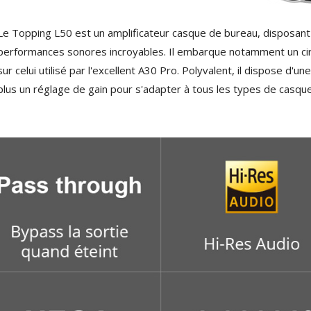
AUDIOPHONICS DAW-S250NC
Amplificateur Intégré...
Le Topping L50 est un amplificateur casque de bureau, disposant
790,00 €
performances sonores incroyables. Il embarque notamment un cir
DAN CLARK AUDIO AEON 2
sur celui utilisé par l'excellent A30 Pro. Polyvalent, il dispose d'
CLOSED NOIRE Casque...
plus un réglage de gain pour s'adapter à tous les types de casqu
919,00 €
EVERSOLO DMP-A6 MASTER
EDITION GEN 2 Lecteur...
1 290,00 €
LUXSIN X9 DAC Amplificateur
Casque AK4191 +...
1 099,00 €