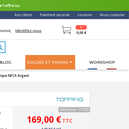
l'offre ici.
Avis clients
Paiement sécurisé
Livraison
Nous contacter
0
Identifiez-vous
nvenue,
0,00 €
BLOG
SOLDES ET PROMO
WORKSHOP
rique NFCA Argent
Référence : 15590
t
169,00 €
TTC