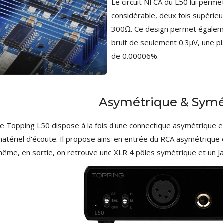
Le circuit NFCA du L50 lui perm
considérable, deux fois supérie
300Ω. Ce design permet égalemen
bruit de seulement 0.3µV, une
de 0.00006%.
Asymétrique & Symé
e Topping L50 dispose à la fois d'une connectique asymétrique e
atériel d'écoute. Il propose ainsi en entrée du RCA asymétriqu
ême, en sortie, on retrouve une XLR 4 pôles symétrique et un 