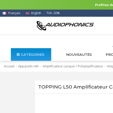
Profitez de
Français
English
TVA: 20%
CATÉGORIES
NOUVEAUTÉS
PR
Accueil
Appareils HiFi
Amplificateur casque / Préamplificateur
Amp
>
>
>
TOPPING L50 Amplificateur 