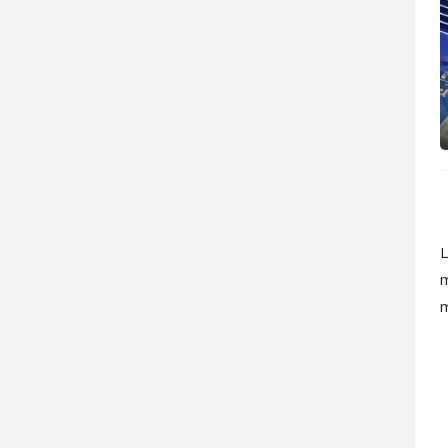
L
m
m