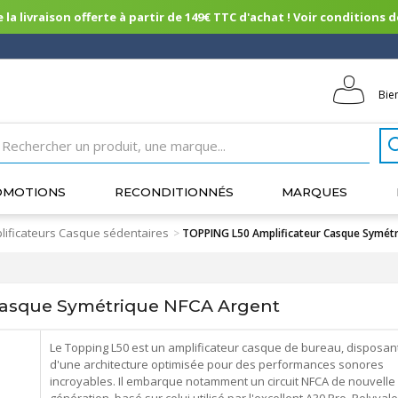
 la livraison offerte à partir de 149€ TTC d'achat ! Voir conditions de 
Bie
OMOTIONS
RECONDITIONNÉS
MARQUES
lificateurs Casque sédentaires
>
TOPPING L50 Amplificateur Casque Symét
Casque Symétrique NFCA Argent
Le Topping L50 est un amplificateur casque de bureau, disposan
d'une architecture optimisée pour des performances sonores
incroyables. Il embarque notamment un circuit NFCA de nouvelle