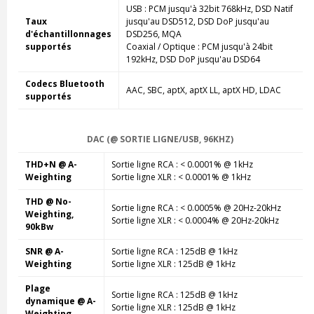
USB : PCM jusqu'à 32bit 768kHz, DSD Natif
Taux
jusqu'au DSD512, DSD DoP jusqu'au
d'échantillonnages
DSD256, MQA
supportés
Coaxial / Optique : PCM jusqu'à 24bit
192kHz, DSD DoP jusqu'au DSD64
Codecs Bluetooth
AAC, SBC, aptX, aptX LL, aptX HD, LDAC
supportés
DAC (@ SORTIE LIGNE/USB, 96KHZ)
THD+N @ A-
Sortie ligne RCA : < 0.0001% @ 1kHz
Weighting
Sortie ligne XLR : < 0.0001% @ 1kHz
THD @ No-
Sortie ligne RCA : < 0.0005% @ 20Hz-20kHz
Weighting,
Sortie ligne XLR : < 0.0004% @ 20Hz-20kHz
90kBw
SNR @ A-
Sortie ligne RCA : 125dB @ 1kHz
Weighting
Sortie ligne XLR : 125dB @ 1kHz
Plage
Sortie ligne RCA : 125dB @ 1kHz
dynamique @ A-
Sortie ligne XLR : 125dB @ 1kHz
Weighting