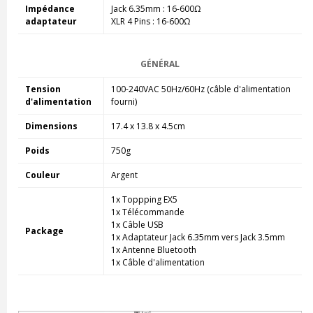
Impédance
Jack 6.35mm : 16-600Ω
adaptateur
XLR 4 Pins : 16-600Ω
GÉNÉRAL
Tension
100-240VAC 50Hz/60Hz (câble d'alimentation
d'alimentation
fourni)
Dimensions
17.4 x 13.8 x 4.5cm
Poids
750g
Couleur
Argent
1x Toppping EX5
1x Télécommande
1x Câble USB
Package
1x Adaptateur Jack 6.35mm vers Jack 3.5mm
1x Antenne Bluetooth
1x Câble d'alimentation