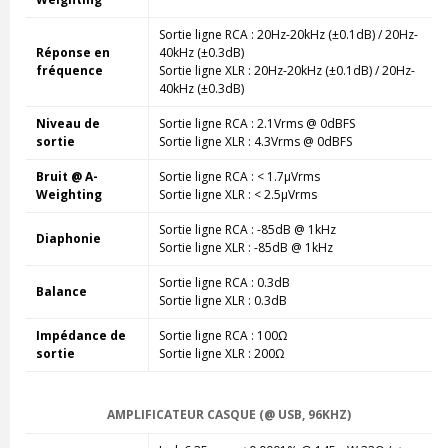
Sortie ligne RCA : 20Hz-20kHz (±0.1dB) / 20Hz-
Réponse en
40kHz (±0.3dB)
fréquence
Sortie ligne XLR : 20Hz-20kHz (±0.1dB) / 20Hz-
40kHz (±0.3dB)
Niveau de
Sortie ligne RCA : 2.1Vrms @ 0dBFS
sortie
Sortie ligne XLR : 4.3Vrms @ 0dBFS
Bruit @ A-
Sortie ligne RCA : < 1.7µVrms
Weighting
Sortie ligne XLR : < 2.5µVrms
Sortie ligne RCA : -85dB @ 1kHz
Diaphonie
Sortie ligne XLR : -85dB @ 1kHz
Sortie ligne RCA : 0.3dB
Balance
Sortie ligne XLR : 0.3dB
Impédance de
Sortie ligne RCA : 100Ω
sortie
Sortie ligne XLR : 200Ω
AMPLIFICATEUR CASQUE (@ USB, 96KHZ)