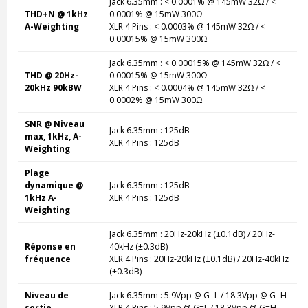
Jack 6.35mm : < 0.0001% @ 145mW 32Ω / <
THD+N @ 1kHz
0.0001% @ 15mW 300Ω
A-Weighting
XLR 4 Pins : < 0.0003% @ 145mW 32Ω / <
0.00015% @ 15mW 300Ω
Jack 6.35mm : < 0.00015% @ 145mW 32Ω / <
THD @ 20Hz-
0.00015% @ 15mW 300Ω
20kHz 90kBW
XLR 4 Pins : < 0.0004% @ 145mW 32Ω / <
0.0002% @ 15mW 300Ω
SNR @ Niveau
Jack 6.35mm : 125dB
max, 1kHz, A-
XLR 4 Pins : 125dB
Weighting
Plage
dynamique @
Jack 6.35mm : 125dB
1kHz A-
XLR 4 Pins : 125dB
Weighting
Jack 6.35mm : 20Hz-20kHz (±0.1dB) / 20Hz-
Réponse en
40kHz (±0.3dB)
fréquence
XLR 4 Pins : 20Hz-20kHz (±0.1dB) / 20Hz-40kHz
(±0.3dB)
Niveau de
Jack 6.35mm : 5.9Vpp @ G=L / 18.3Vpp @ G=H
sortie
XLR 4 Pins : 5.9Vpp @ G=L / 18.3Vpp @ G=H