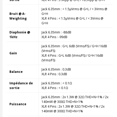
Jack 6.35mm : < 1.5µVrms @ G=L / < 3Vrms @
Bruit @ A-
G=H
Weighting
XLR 4 Pins : < 1.5µVrms @ G=L / < 3Vrms @
G=H
Diaphonie @
Jack 6.35mm : -88dB
1kHz
XLR 4 Pins : -99dB
Jack 6.35mm : G=L 6dB (Vrms/FS) / G=H 16dB
(Vrms/FS)
Gain
XLR 4 Pins : G=L 6dB (Vrms/FS) / G=H 16dB
(Vrms/FS)
Jack 6.35mm : 0.3dB
Balance
XLR 4 Pins : 0.3dB
Impédance de
Jack 6.35mm : < 0.1Ω
sortie
XLR 4 Pins : < 0.1Ω
Jack 6.35mm : 2x 1.3W @ 32Ω THD+N<1% / 2x
140mW @ 300Ω THD+N<1%
Puissance
XLR 4 Pins : 2x 1.3W @ 32Ω THD+N<1% / 2x
140mW @ 300Ω THD+N<1%