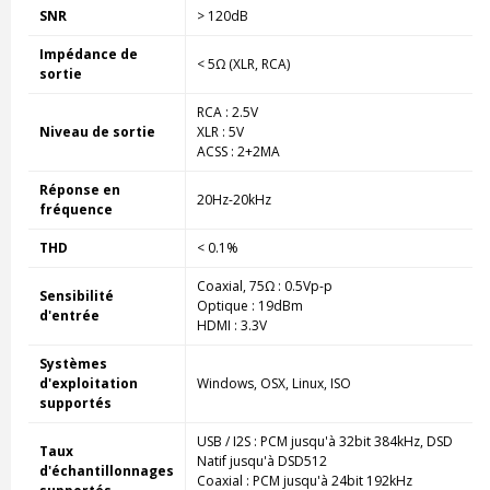
SNR
> 120dB
Impédance de
< 5Ω (XLR, RCA)
sortie
RCA : 2.5V
Niveau de sortie
XLR : 5V
ACSS : 2+2MA
Réponse en
20Hz-20kHz
fréquence
THD
< 0.1%
Coaxial, 75Ω : 0.5Vp-p
Sensibilité
Optique : 19dBm
d'entrée
HDMI : 3.3V
Systèmes
d'exploitation
Windows, OSX, Linux, ISO
supportés
USB / I2S : PCM jusqu'à 32bit 384kHz, DSD
Taux
Natif jusqu'à DSD512
d'échantillonnages
Coaxial : PCM jusqu'à 24bit 192kHz