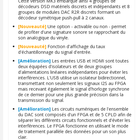
Cette version MK3 embarque ainsi 4 groupes de
décodeurs DSD matériels discrets et indépendants et 8
groupes de modules DAC R2R discrets formant un
décodeur symétrique push-pull à 2 canaux.
[Nouveauté]
Une option - activable ou non - permet
de profiter d'une signature sonore se rapprochant du
son analogique du vinyle.
[Nouveauté]
Fonction d'affichage du taux
d'échantillonnage du signal d'entrée.
[Amélioration]
Les entrées USB et HDMI sont toutes
deux équipées d'isolateurs et de deux groupes
d'alimentations linéaires indépendantes pour éviter les
interférences. L'USB utilise un isolateur bidirectionnel,
transmettant non seulement les signaux I2S au FPGA
mais recevant également le signal d'horloge synchrone
de ce dernier pour une plus grande précision dans la
transmission du signal.
[Amélioration]
Les circuits numériques de l'ensemble
du DAC sont composés d'un FPGA et de 5 CPLD afin de
séparer les différents circuits fonctionnels et d'éviter les
interférences. Le FPGA fonctionne en utilisant le mode
de traitement parallèle des données pour un son plus
clair.