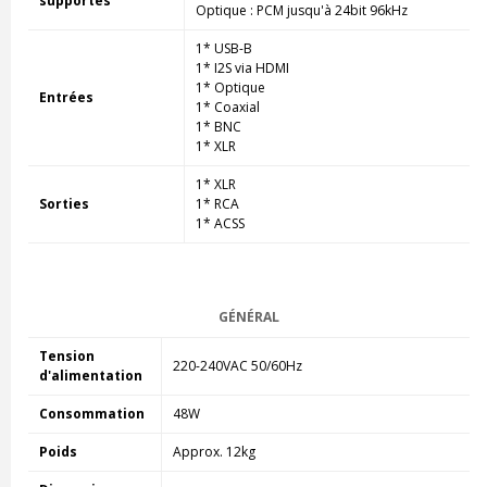
supportés
Optique : PCM jusqu'à 24bit 96kHz
1* USB-B
1* I2S via HDMI
1* Optique
Entrées
1* Coaxial
1* BNC
1* XLR
1* XLR
Sorties
1* RCA
1* ACSS
GÉNÉRAL
Tension
220-240VAC 50/60Hz
d'alimentation
Consommation
48W
Poids
Approx. 12kg