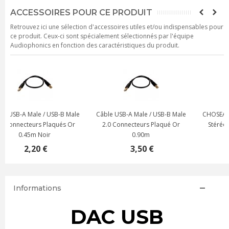
ACCESSOIRES POUR CE PRODUIT
Retrouvez ici une sélection d'accessoires utiles et/ou indispensables pour
ce produit. Ceux-ci sont spécialement sélectionnés par l'équipe
Audiophonics en fonction des caractéristiques du produit.
e
CHOSEAL Câble de modulation
Câble USB 2.0 USB-B mâle vers
Stéréo OFC Plaqué Or RCA-
USB-C réversible mâle Plaqué
RCA 1.8m
Or OTG 2m
6,90 €
7,90 €
Informations
DAC USB