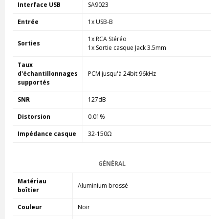
Interface USB
SA9023
Entrée
1x USB-B
1x RCA Stéréo
Sorties
1x Sortie casque Jack 3.5mm
Taux
d'échantillonnages
PCM jusqu'à 24bit 96kHz
supportés
SNR
127dB
Distorsion
0.01%
Impédance casque
32-150Ω
GÉNÉRAL
Matériau
Aluminium brossé
boîtier
Couleur
Noir