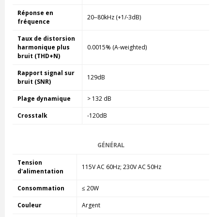
Réponse en
20‒80kHz (+1/-3dB)
fréquence
Taux de distorsion
harmonique plus
0.0015% (A-weighted)
bruit (THD+N)
Rapport signal sur
129dB
bruit (SNR)
Plage dynamique
> 132 dB
Crosstalk
-120dB
GÉNÉRAL
Tension
115V AC 60Hz; 230V AC 50Hz
d'alimentation
Consommation
≤ 20W
Couleur
Argent