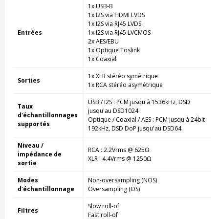
1x USB-B
1x I2S via HDMI LVDS
1x I2S via RJ45 LVDS
Entrées
1x I2S via RJ45 LVCMOS
2x AES/EBU
1x Optique Toslink
1x Coaxial
1x XLR stéréo symétrique
Sorties
1x RCA stéréo asymétrique
USB / I2S : PCM jusqu'à 1536kHz, DSD
Taux
jusqu'au DSD1024
d'échantillonnages
Optique / Coaxial / AES : PCM jusqu'à 24bit
supportés
192kHz, DSD DoP jusqu'au DSD64
Niveau /
RCA : 2.2Vrms @ 625Ω
impédance de
XLR : 4.4Vrms @ 1250Ω
sortie
Modes
Non-oversampling (NOS)
d'échantillonnage
Oversampling (OS)
Slow roll-of
Filtres
Fast roll-of