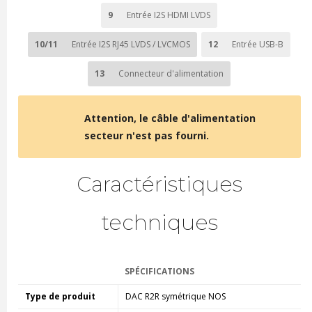
9
Entrée I2S HDMI LVDS
10/11
Entrée I2S RJ45 LVDS / LVCMOS
12
Entrée USB-B
13
Connecteur d'alimentation
Attention, le câble d'alimentation
secteur n'est pas fourni.
Caractéristiques
techniques
SPÉCIFICATIONS
Type de produit
DAC R2R symétrique NOS