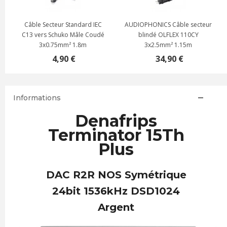
Câble Secteur Standard IEC
AUDIOPHONICS Câble secteur
C13 vers Schuko Mâle Coudé
blindé OLFLEX 110CY
3x0.75mm² 1.8m
3x2.5mm² 1.15m
4,90 €
34,90 €
Informations
Denafrips
Terminator 15Th
Plus
DAC R2R NOS Symétrique
24bit 1536kHz DSD1024
Argent