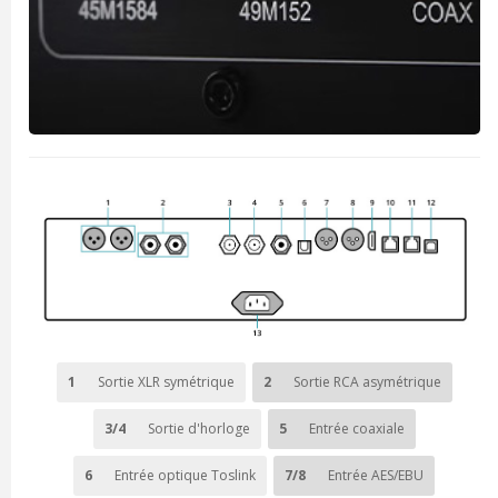
1
Sortie XLR symétrique
2
Sortie RCA asymétrique
3/4
Sortie d'horloge
5
Entrée coaxiale
6
Entrée optique Toslink
7/8
Entrée AES/EBU