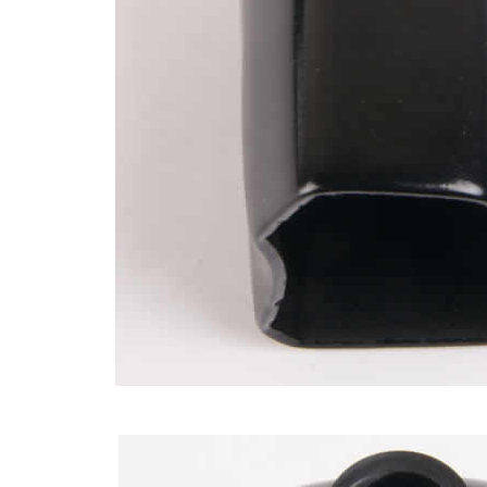
790,00 €
DAN CLARK AUDIO AEON 2
CLOSED NOIRE Casque...
919,00 €
EVERSOLO DMP-A6 MASTER
EDITION GEN 2 Lecteur...
1 290,00 €
LUXSIN X9 DAC Amplificateur
Casque AK4191 +...
1 099,00 €