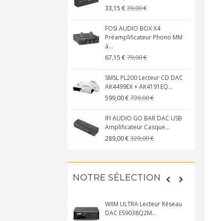
39,00 €
33,15 €
FOSI AUDIO BOX X4
Préamplificateur Phono MM
à...
79,00 €
67,15 €
SMSL PL200 Lecteur CD DAC
AK4499EX + AK4191EQ...
739,00 €
599,00 €
IFI AUDIO GO BAR DAC USB
Amplificateur Casque...
329,00 €
289,00 €
NOTRE SÉLECTION
WIIM ULTRA Lecteur Réseau
DAC ES9038Q2M...