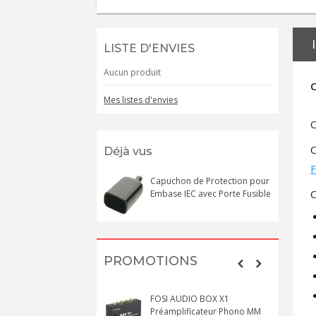
LISTE D'ENVIES
Aucun produit
C
Mes listes d'envies
C
C
Déjà vus
Capuchon de Protection pour
C
Embase IEC avec Porte Fusible
PROMOTIONS
FOSI AUDIO BOX X1
Préamplificateur Phono MM