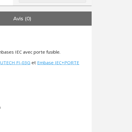
Avis (0)
mbases IEC avec porte fusible.
UTECH FI-03G
et
Embase IEC+PORTE
m