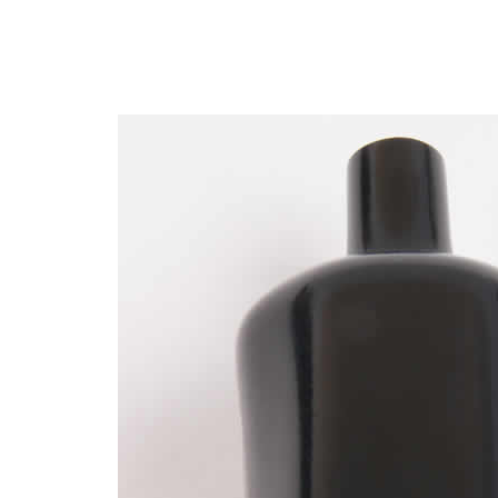
4,95 €
4,30 €
[GRADE B] DAYTON AUDIO
MKSX4 Enceinte Subwoofer...
179,90 €
149,00 €
AUDIOPHONICS DA-S250NC
Amplificateur Intégré...
649,00 €
579,00 €
FOSI AUDIO CA30
Amplificateur 4 Voies pour...
159,99 €
135,99 €
AUDIOPHONICS DAW-S250NC
Amplificateur Intégré...