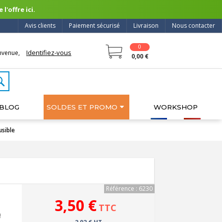
l'offre ici.
Avis clients
Paiement sécurisé
Livraison
Nous contacter
0
Identifiez-vous
nvenue,
0,00 €
BLOG
SOLDES ET PROMO
WORKSHOP
usible
Référence : 6230
3,50 €
TTC
!