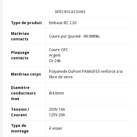
SPÉCIFICATIONS
Type de produit
Embase IEC C20
Matériau
Cuivre pur (pureté : 99.998%)
contacts
Cuivre OFC
Plaquage
Argent
contacts
Or 24k
Polyamide DuPont PA66GF33 renforcé à la
Matériau corps
fibre de verre
Diamètre
conducteurs
Ø4.6mm
max
Tension /
250V 16A
Courant
125V 20A
Type de
À visser
montage