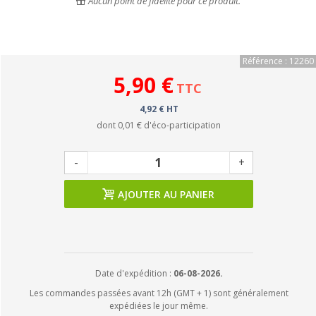
Aucun point de fidélité pour ce produit.
Référence : 12260
5,90 €
TTC
4,92 € HT
dont
0,01 €
d'éco-participation
-
+
AJOUTER AU PANIER
Date d'expédition :
06-08-2026.
Les commandes passées avant 12h (GMT + 1) sont généralement
expédiées le jour même.